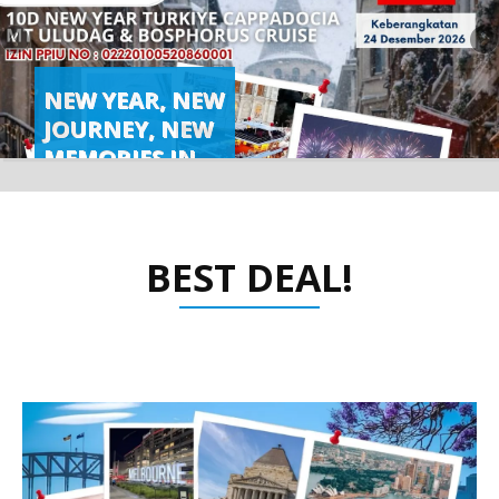
NEW YEAR, NEW
JOURNEY, NEW
MEMORIES IN
TURKIYE
READ MORE
BEST DEAL!