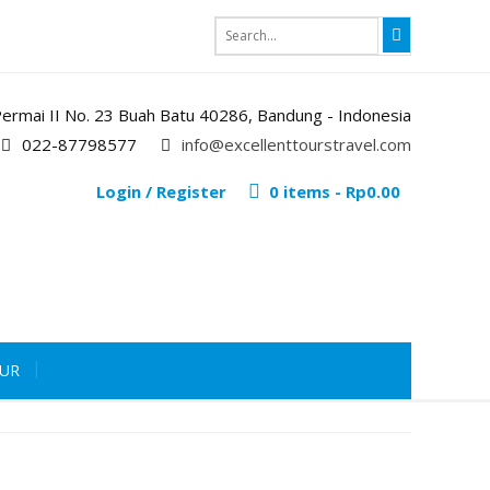
i Permai II No. 23 Buah Batu 40286, Bandung - Indonesia
022-87798577
info@excellenttourstravel.com
Login / Register
0 items -
Rp
0.00
OUR