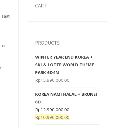
CART
 saat
PRODUCTS
rer.
WINTER YEAR END KOREA +
SKI & LOTTE WORLD THEME
n
PARK 6D4N
Rp
15,990,000.00
KOREA NAMI HALAL + BRUNEI
6D
Rp
12,990,000.00
Rp
10,990,000.00