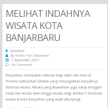
MELIHAT INDAHNYA
WISATA KOTA
BANJARBARU
Standard
by
Keisha Putri Dwislavina
1 September 2023
No Comments
Banjarbaru merupakan sebutan bagi salah satu kota di
Provinsi Kalimantan Selatan yang menyuguhkan banyaknya
destinasi wisata. Wisata yang ditawarkan juga cukup beragam
mulai dari wisata alam hingga wisata religi. Berikut 5 Destinasi
wisata di kota Banjarbaru yang wajib dikunjungi!