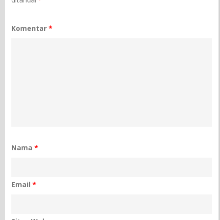
Komentar
*
Nama
*
Email
*