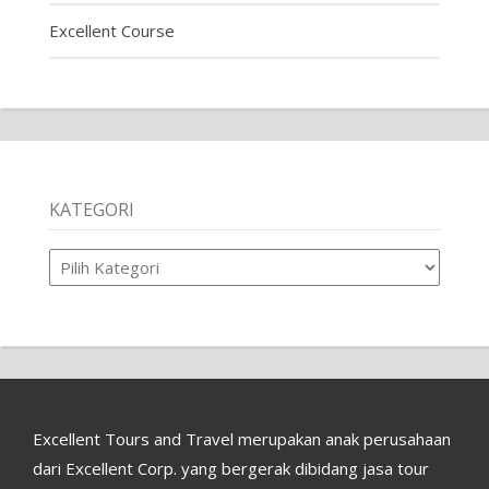
Excellent Course
KATEGORI
Kategori
Excellent Tours and Travel merupakan anak perusahaan
dari Excellent Corp. yang bergerak dibidang jasa tour