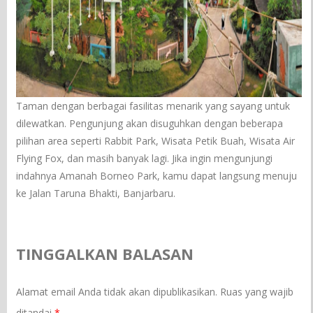
Taman dengan berbagai fasilitas menarik yang sayang untuk
dilewatkan. Pengunjung akan disuguhkan dengan beberapa
pilihan area seperti Rabbit Park, Wisata Petik Buah, Wisata Air
Flying Fox, dan masih banyak lagi. Jika ingin mengunjungi
indahnya Amanah Borneo Park, kamu dapat langsung menuju
ke Jalan Taruna Bhakti, Banjarbaru.
TINGGALKAN BALASAN
Alamat email Anda tidak akan dipublikasikan.
Ruas yang wajib
ditandai
*