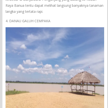
Raya Banua tentu dapat melihat langsung banyaknya tanaman
langka yang tertata rapi.
4. DANAU GALUH CEMPAKA