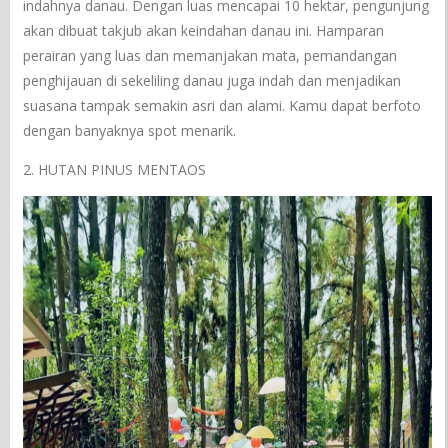
indahnya danau. Dengan luas mencapai 10 hektar, pengunjung
akan dibuat takjub akan keindahan danau ini. Hamparan
perairan yang luas dan memanjakan mata, pemandangan
penghijauan di sekeliling danau juga indah dan menjadikan
suasana tampak semakin asri dan alami. Kamu dapat berfoto
dengan banyaknya spot menarik.
2. HUTAN PINUS MENTAOS