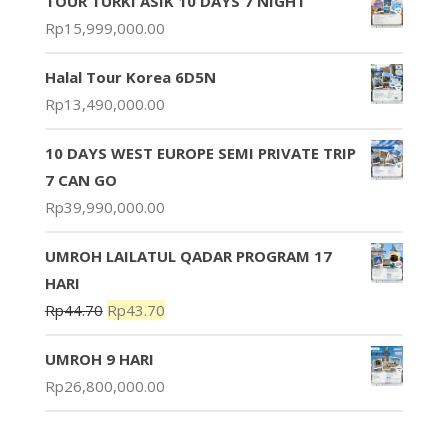
TOUR TURKI ASIK 10 DAYS 7 NIGHT
Rp
15,999,000.00
Halal Tour Korea 6D5N
Rp
13,490,000.00
10 DAYS WEST EUROPE SEMI PRIVATE TRIP
7 CAN GO
Rp
39,990,000.00
UMROH LAILATUL QADAR PROGRAM 17
HARI
Rp
44.70
Rp
43.70
UMROH 9 HARI
Rp
26,800,000.00