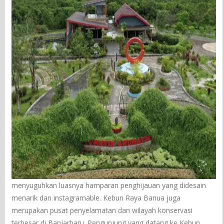
menyuguhkan luasnya hamparan penghijauan yang didesain
menarik dan instagramable. Kebun Raya Banua juga
merupakan pusat penyelamatan dan wilayah konservasi
terbesar di Banjarbaru. Pengunjung yang datang ke Kebun