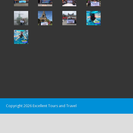
Copyright 2026 Excellent Tours and Travel