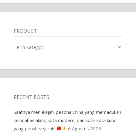
PRODUCT
Product
RECENT POSTS
Saatnya menjelajahi pesona China yang memadukan
keindahan alam, kota modern, dan kota-kota kuno
yang penuh sejarah!
6 Agustus 2026