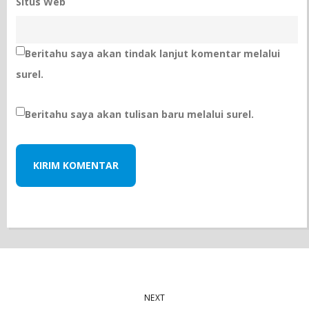
Situs Web
Beritahu saya akan tindak lanjut komentar melalui
surel.
Beritahu saya akan tulisan baru melalui surel.
NEXT