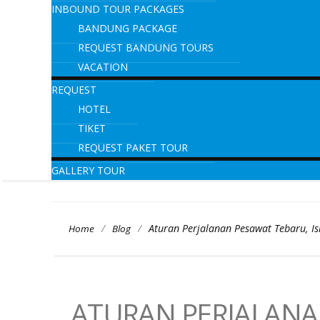
INBOUND TOUR PACKAGES
BANDUNG PACKAGE
REQUEST BANDUNG TOURS
VACATION
REQUEST
HOTEL
TIKET
REQUEST PAKET TOUR
GALLERY TOUR
/
/
Aturan Perjalanan Pesawat Tebaru, I
Home
Blog
ATURAN PERJALANAN