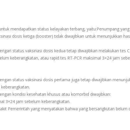
 untuk mendapatkan status kelayakan terbang, yaitu:Penumpang yang
asi dosis ketiga (booster) tidak diwajibkan untuk menunjukkan hasil
gan status vaksinasi dosis kedua tetap diwajibkan melakukan tes C
ebelum keberangkatan, atau rapid tes RT-PCR maksimal 3×24 jam seb
gan status vaksinasi dosis pertama juga tetap diwajibkan menunjuk
 keberangkatan.
ngan kondisi kesehatan khusus atau komorbid diwajibkan:
imal 3×24 jam sebelum keberangkatan.
Sakit Pemerintah yang menyatakan bahwa yang bersangkutan belum d