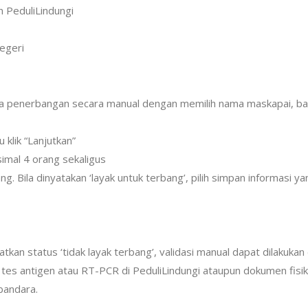
un PeduliLindungi
negeri
ata penerbangan secara manual dengan memilih nama maskapai, b
 klik “Lanjutkan”
ksimal 4 orang sekaligus
 Bila dinyatakan ‘layak untuk terbang’, pilih simpan informasi yan
an status ‘tidak layak terbang’, validasi manual dapat dilakuka
 tes antigen atau RT-PCR di PeduliLindungi ataupun dokumen fisi
bandara.