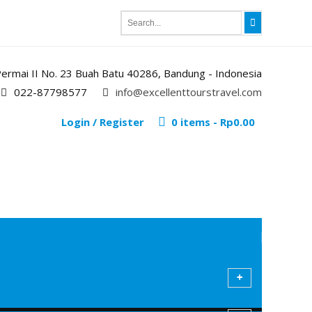
i Permai II No. 23 Buah Batu 40286, Bandung - Indonesia
022-87798577
info@excellenttourstravel.com
Login / Register
0 items -
Rp
0.00