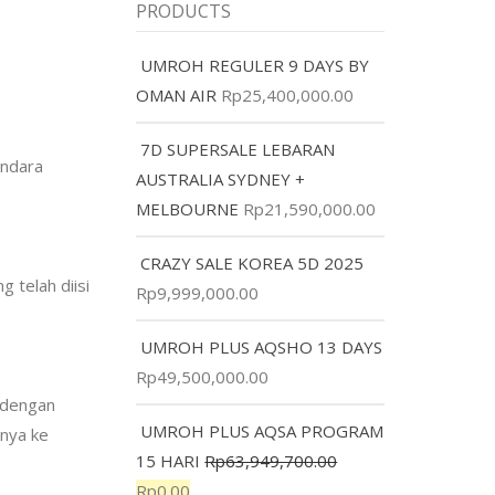
PRODUCTS
UMROH REGULER 9 DAYS BY
OMAN AIR
Rp
25,400,000.00
7D SUPERSALE LEBARAN
andara
AUSTRALIA SYDNEY +
MELBOURNE
Rp
21,590,000.00
CRAZY SALE KOREA 5D 2025
g telah diisi
Rp
9,999,000.00
UMROH PLUS AQSHO 13 DAYS
Rp
49,500,000.00
n dengan
UMROH PLUS AQSA PROGRAM
knya ke
15 HARI
Rp
63,949,700.00
Rp
0.00