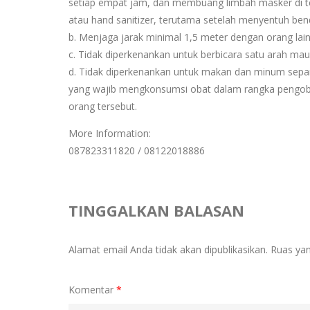
setiap empat jam, dan membuang limbah masker di t
atau hand sanitizer, terutama setelah menyentuh bend
b. Menjaga jarak minimal 1,5 meter dengan orang lai
c. Tidak diperkenankan untuk berbicara satu arah ma
d. Tidak diperkenankan untuk makan dan minum sepanja
yang wajib mengkonsumsi obat dalam rangka pengoba
orang tersebut.
More Information:
087823311820 / 08122018886
TINGGALKAN BALASAN
Alamat email Anda tidak akan dipublikasikan.
Ruas yan
Komentar
*