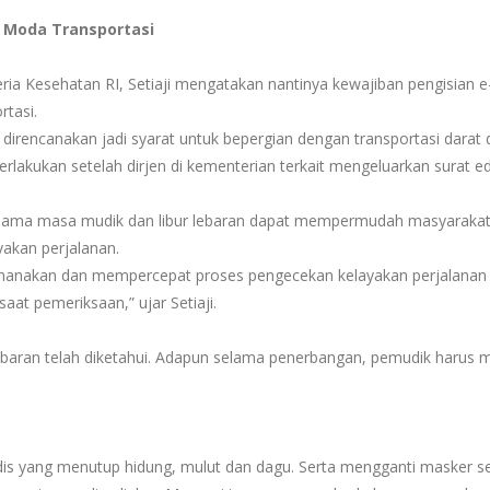
 Moda Transportasi
eria Kesehatan RI, Setiaji mengatakan nantinya kewajiban pengisian 
rtasi.
 direncanakan jadi syarat untuk bepergian dengan transportasi darat 
berlakukan setelah dirjen di kementerian terkait mengeluarkan surat 
 selama masa mudik dan libur lebaran dapat mempermudah masyaraka
akan perjalanan.
erhanakan dan mempercepat proses pengecekan kelayakan perjalanan 
t pemeriksaan,” ujar Setiaji.
lebaran telah diketahui. Adapun selama penerbangan, pemudik harus m
is yang menutup hidung, mulut dan dagu. Serta mengganti masker se