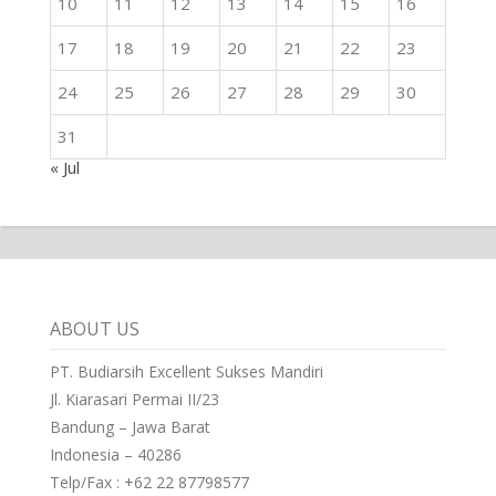
10
11
12
13
14
15
16
17
18
19
20
21
22
23
24
25
26
27
28
29
30
31
« Jul
ABOUT US
PT. Budiarsih Excellent Sukses Mandiri
Jl. Kiarasari Permai II/23
Bandung – Jawa Barat
Indonesia – 40286
Telp/Fax : +62 22 87798577