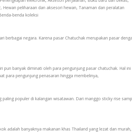
Perlengkapan elektronik, Aksesori perjalanan, Buku baru dan bekas,
tur, Hewan peliharaan dan aksesori hewan, Tanaman dan peralatan
 Benda-benda koleksi
ari berbagai negara. Karena pasar Chatuchak merupakan pasar deng
i pun banyak diminati oleh para pengunjung pasar chatuchak. Hal ini 
uat para pengunjung penasaran hingga membelinya,
 paling populer di kalangan wisatawan. Dari manggo sticky rise samp
kok adalah banyaknya makanan khas Thailand yang lezat dan murah, 