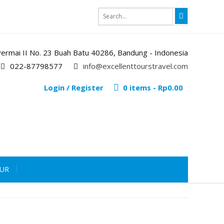
i Permai II No. 23 Buah Batu 40286, Bandung - Indonesia
022-87798577
info@excellenttourstravel.com
Login / Register
0 items -
Rp
0.00
OUR