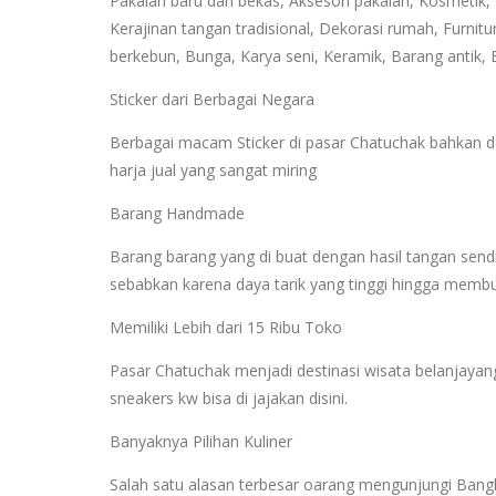
Pakaian baru dan bekas, Aksesori pakaian, Kosmetik, 
Kerajinan tangan tradisional, Dekorasi rumah, Furni
berkebun, Bunga, Karya seni, Keramik, Barang antik,
Sticker dari Berbagai Negara
Berbagai macam Sticker di pasar Chatuchak bahkan d
harja jual yang sangat miring
Barang Handmade
Barang barang yang di buat dengan hasil tangan sendir
sebabkan karena daya tarik yang tinggi hingga memb
Memiliki Lebih dari 15 Ribu Toko
Pasar Chatuchak menjadi destinasi wisata belanjayang
sneakers kw bisa di jajakan disini.
Banyaknya Pilihan Kuliner
Salah satu alasan terbesar oarang mengunjungi Bang