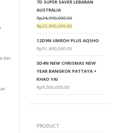
7D SUPER SAVER LEBARAN
AUSTRALIA
Rp
24,990,000.00
Rp
23,990,000.00
h
12D9N UMROH PLUS AQSHO
Rp
51,900,000.00
ga dan
5D4N NEW CHRISMAS NEW
YEAR BANGKOK PATTAYA +
KHAO YAI
Rp
9,500,000.00
dan
PRODUCT