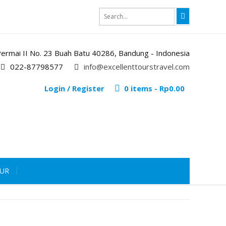
i Permai II No. 23 Buah Batu 40286, Bandung - Indonesia
022-87798577
info@excellenttourstravel.com
Login / Register
0 items -
Rp
0.00
OUR