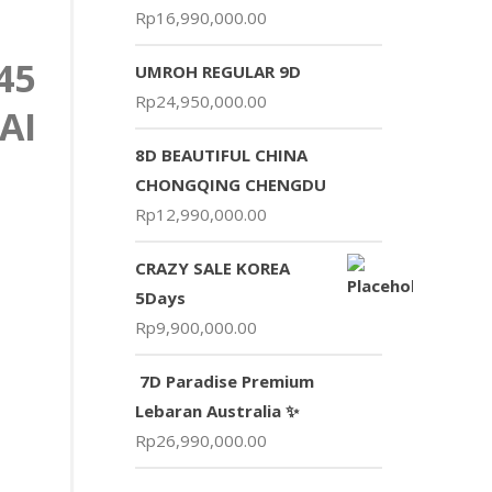
Rp
16,990,000.00
45
UMROH REGULAR 9D
Rp
24,950,000.00
AI
8D BEAUTIFUL CHINA
CHONGQING CHENGDU
Rp
12,990,000.00
CRAZY SALE KOREA
5Days
Rp
9,900,000.00
7D Paradise Premium
Lebaran Australia ✨
Rp
26,990,000.00