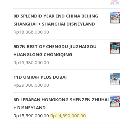
8D SPLENDID YEAR END CHINA BEIJING
SHANGHAI + SHANGHAI DISNEYLAND
Rp
18,888,000.00
9D7N BEST OF CHENGDU JIUZHAIGOU
HUANGLONG CHONGQING
Rp
15,980,000.00
11D UMRAH PLUS DUBAI
Rp
29,300,000.00
6D LEBARAN HONGKONG SHENZEN ZHUHAI
+ DISNEYLAND
Rp
15,590,000.00
Rp
14,590,000.00