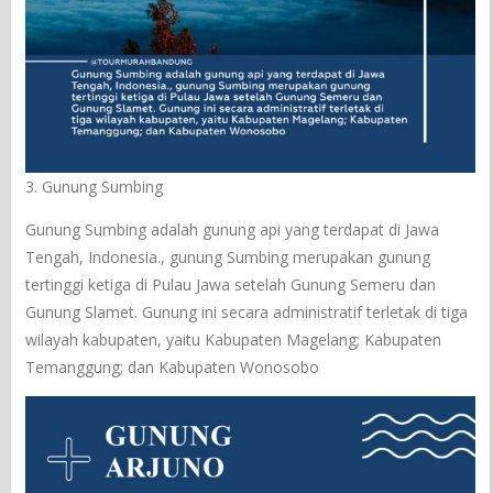
3. Gunung Sumbing
Gunung Sumbing adalah gunung api yang terdapat di Jawa
Tengah, Indonesia., gunung Sumbing merupakan gunung
tertinggi ketiga di Pulau Jawa setelah Gunung Semeru dan
Gunung Slamet. Gunung ini secara administratif terletak di tiga
wilayah kabupaten, yaitu Kabupaten Magelang; Kabupaten
Temanggung; dan Kabupaten Wonosobo