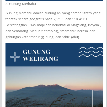
8. Gunung Merbabu
Gunung Merbabu adalah gunung api yang bertipe Strato yang
terletak secara geografis pada 7,5° LS dan 110,4° BT.
Berketinggian 3.145 mdpl dan berlokasi di Magelang, Boyolali,
dan Semarang. Menurut etimologi, “merbabu” berasal dari
gabungan kata “meru” (gunung) dan “abu” (abu).