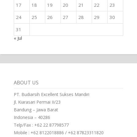
17
18
19
20
21
22
23
24
25
26
27
28
29
30
31
« Jul
ABOUT US
PT. Budiarsih Excellent Sukses Mandiri
Jl. Kiarasari Permai II/23
Bandung – Jawa Barat
Indonesia – 40286
Telp/Fax : +62 22 87798577
Mobile : +62 8122018886 / +62 87823311820