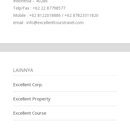
Indonesia – 40286
Telp/Fax : +62 22 87798577
Mobile : +62 8122018886 / +62 87823311820
email : info@excellenttourstravel.com
LAINNYA
Excellent Corp.
Excellent Property
Excellent Course