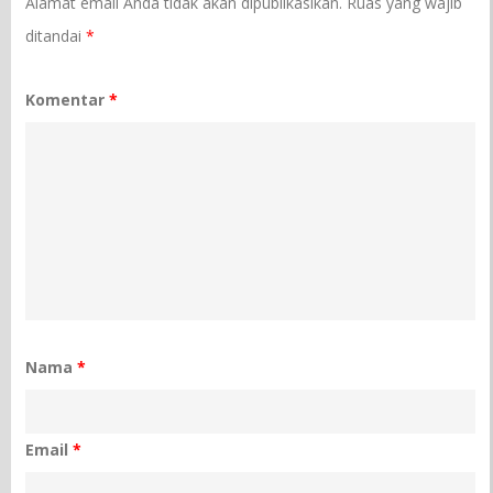
Alamat email Anda tidak akan dipublikasikan.
Ruas yang wajib
ditandai
*
Komentar
*
Nama
*
Email
*