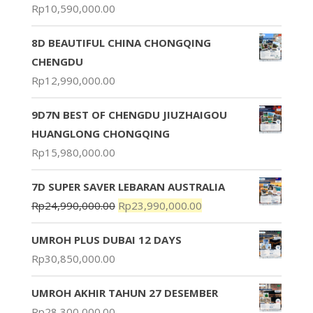
Rp
10,590,000.00
8D BEAUTIFUL CHINA CHONGQING
CHENGDU
Rp
12,990,000.00
9D7N BEST OF CHENGDU JIUZHAIGOU
HUANGLONG CHONGQING
Rp
15,980,000.00
7D SUPER SAVER LEBARAN AUSTRALIA
Rp
24,990,000.00
Rp
23,990,000.00
UMROH PLUS DUBAI 12 DAYS
Rp
30,850,000.00
UMROH AKHIR TAHUN 27 DESEMBER
Rp
28,300,000.00