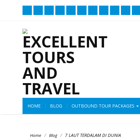
HOME
BLOG
OUTBOUND TOUR PACKAGES
/
/
7 LAUT TERDALAM DI DUNIA
Home
Blog