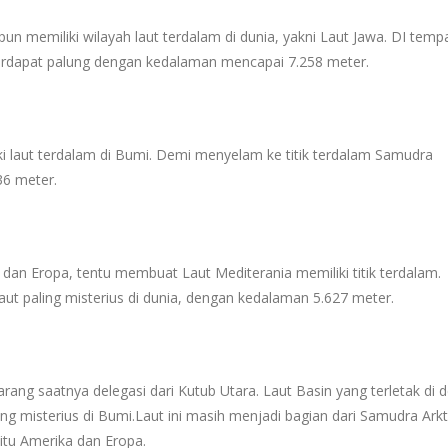
 pun memiliki wilayah laut terdalam di dunia, yakni Laut Jawa. DI temp
terdapat palung dengan kedalaman mencapai 7.258 meter.
iki laut terdalam di Bumi. Demi menyelam ke titik terdalam Samudra
36 meter.
a, dan Eropa, tentu membuat Laut Mediterania memiliki titik terdalam.
laut paling misterius di dunia, dengan kedalaman 5.627 meter.
arang saatnya delegasi dari Kutub Utara. Laut Basin yang terletak di 
ing misterius di Bumi.Laut ini masih menjadi bagian dari Samudra Arkt
itu Amerika dan Eropa.