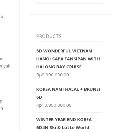
ra
PRODUCTS
5D WONDERFUL VIETNAM
an
HANOI SAPA FANSIPAN WITH
anyak
HALONG BAY CRUISE
Rp
9,990,000.00
KOREA NAMI HALAL + BRUNEI
6D
ng
Rp
10,990,000.00
an
WINTER YEAR END KOREA
6D4N Ski & Lotte World