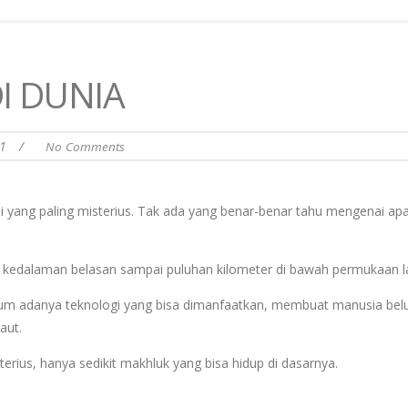
I DUNIA
21
/
No Comments
mi yang paling misterius. Tak ada yang benar-benar tahu mengenai ap
a kedalaman belasan sampai puluhan kilometer di bawah permukaan l
elum adanya teknologi yang bisa dimanfaatkan, membuat manusia be
aut.
sterius, hanya sedikit makhluk yang bisa hidup di dasarnya.