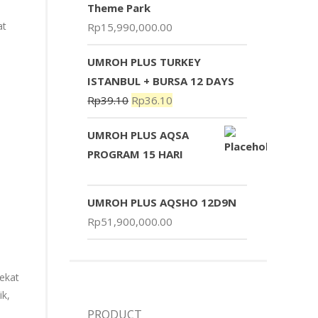
Theme Park
at
Rp
15,990,000.00
UMROH PLUS TURKEY
ISTANBUL + BURSA 12 DAYS
Rp
39.10
Rp
36.10
UMROH PLUS AQSA
PROGRAM 15 HARI
UMROH PLUS AQSHO 12D9N
Rp
51,900,000.00
dekat
ik,
PRODUCT