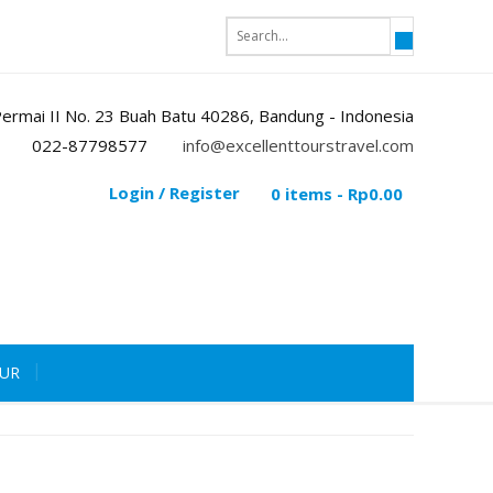
i Permai II No. 23 Buah Batu 40286, Bandung - Indonesia
022-87798577
info@excellenttourstravel.com
Login / Register
0 items -
Rp
0.00
OUR