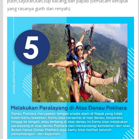
putih,sayuran,kari,sup kacang,dan papad (semacam kerupuk
yang rasanya gurih dan renyah).