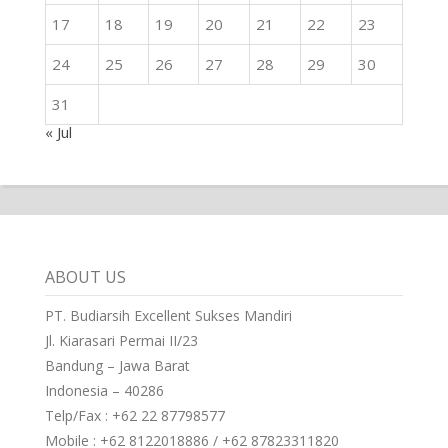
17
18
19
20
21
22
23
24
25
26
27
28
29
30
31
« Jul
ABOUT US
PT. Budiarsih Excellent Sukses Mandiri
Jl. Kiarasari Permai II/23
Bandung – Jawa Barat
Indonesia – 40286
Telp/Fax : +62 22 87798577
Mobile : +62 8122018886 / +62 87823311820