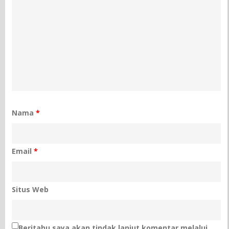
Nama
*
Email
*
Situs Web
Beritahu saya akan tindak lanjut komentar melalui