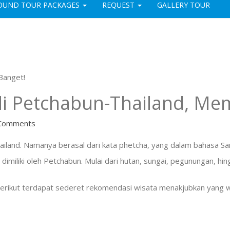
OUND TOUR PACKAGES
REQUEST
GALLERY TOUR
Banget!
i Petchabun-Thailand, Mem
Comments
iland. Namanya berasal dari kata phetcha, yang dalam bahasa San
miliki oleh Petchabun. Mulai dari hutan, sungai, pegunungan, hi
 berikut terdapat sederet rekomendasi wisata menakjubkan yang w