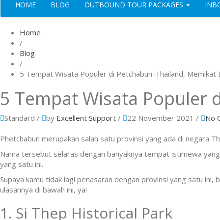
HOME
BLOG
OUTBOUND TOUR PACKAGES
INB
Home
/
Blog
/
5 Tempat Wisata Populer di Petchabun-Thailand, Memikat 
5 Tempat Wisata Populer d
Standard
/
by
Excellent Support
/
22 November 2021
/
No 
Phetchabun merupakan salah satu provinsi yang ada di negara Tha
Nama tersebut selaras dengan banyaknya tempat istimewa yang di
yang satu ini.
Supaya kamu tidak lagi penasaran dengan provinsi yang satu ini,
ulasannya di bawah ini, ya!
1. Si Thep Historical Park