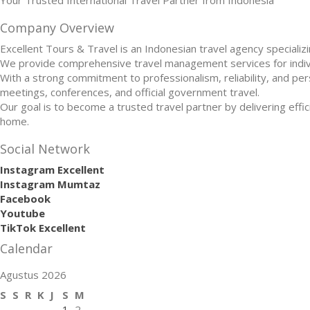
Company Overview
Excellent Tours & Travel is an Indonesian travel agency specializin
We provide comprehensive travel management services for individu
With a strong commitment to professionalism, reliability, and per
meetings, conferences, and official government travel.
Our goal is to become a trusted travel partner by delivering effic
home.
Social Network
Instagram Excellent
Instagram Mumtaz
Facebook
Youtube
TikTok Excellent
Calendar
Agustus 2026
S
S
R
K
J
S
M
1
2