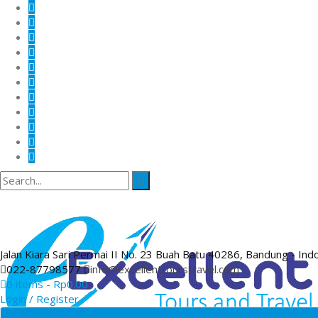
Jalan Kiara Sari Permai II No. 23 Buah Batu 40286, Bandung - Ind
022-87798577
info@excellenttourstravel.com
0 items -
Rp
0.00
Login / Register