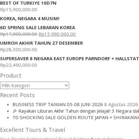
BEST OF TURKIYE 10D7N
Rp
15,900,000.00
KOREA, NEGARA 4 MUSIM!
6D SPRING SALE LEBARAN KOREA
Rp
17,000,000.00
Rp
15,990,000.00
UMROH AKHIR TAHUN 27 DESEMBER
Rp
28,300,000.00
SUPERSAVER 8 NEGARA EAST EUROPE PARNDORF + HALLSTAT
Rp
22,490,000.00
Product
Product
Recent Posts
BUSINESS TRIP TAIWAN 05-08 JUNI 2026
8 Agustus 2026
🎉 Rayakan Liburan Akhir Tahun dengan Jelajah 3 Negara da
7D SHOCKING SALE GOLDEN ROUTE JAPAN + SHIRAKAW
Excellent Tours & Travel
Your Trusted International Travel Partner from Indonesia