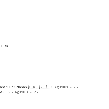
T 9D
lam 1 Perjalanan! 🇸🇬🇲🇾🇹🇭
8 Agustus 2026
AGO ✨
7 Agustus 2026