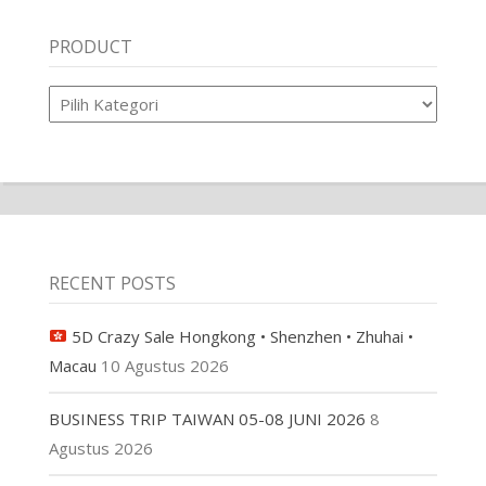
PRODUCT
Product
RECENT POSTS
5D Crazy Sale Hongkong • Shenzhen • Zhuhai •
Macau
10 Agustus 2026
BUSINESS TRIP TAIWAN 05-08 JUNI 2026
8
Agustus 2026