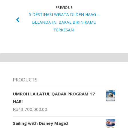
PREVIOUS
5 DESTINASI WISATA DI DEN HAAG –
BELANDA INI BAKAL BIKIN KAMU
TERKESAN!
PRODUCTS
UMROH LAILATUL QADAR PROGRAM 17
HARI
Rp
43,700,000.00
Sailing with Disney Magic!