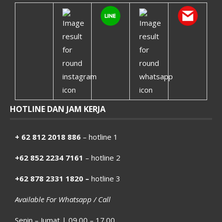
HOTLINE DAN JAM KERJA
+ 62 812 2018 886
– hotline 1
+62 852 2234 7161
– hotline 2
+62 878 2331 1820 –
hotline 3
Available For Whatsapp / Call
Senin – Jumat | 09.00 – 17.00