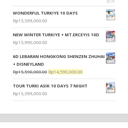
WONDERFUL TURKIYE 10 DAYS
Rp
15,599,000.00
NEW WINTER TURKIYE + MT.ERCEYIS 10D
Rp
15,990,000.00
6D LEBARAN HONGKONG SHENZEN ZHUHAI
+ DISNEYLAND
Rp
15,590,000.00
Rp
14,590,000.00
TOUR TURKI ASIK 10 DAYS 7 NIGHT
Rp
15,599,000.00