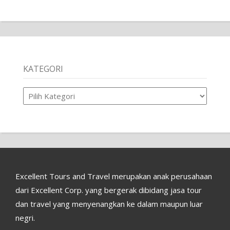
KATEGORI
Kategori
Excellent Tours and Travel merupakan anak perusahaan
dari Excellent Corp. yang bergerak dibidang jasa tour
dan travel yang menyenangkan ke dalam maupun luar
negri.