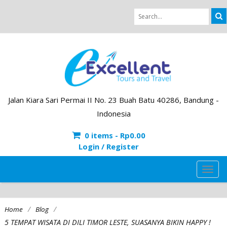
Jalan Kiara Sari Permai II No. 23 Buah Batu 40286, Bandung -
Indonesia
0 items -
Rp
0.00
Login / Register
TOG
NAVI
/
/
Home
Blog
5 TEMPAT WISATA DI DILI TIMOR LESTE, SUASANYA BIKIN HAPPY !