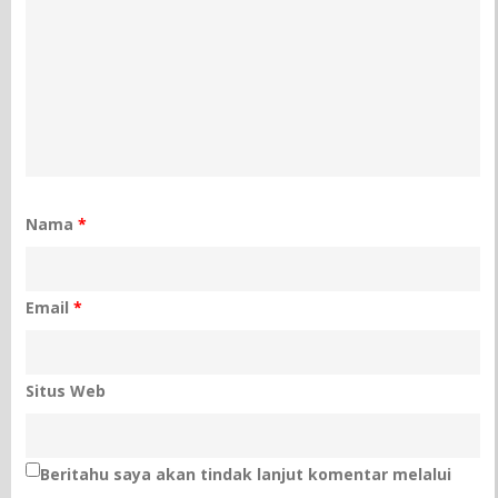
Nama
*
Email
*
Situs Web
Beritahu saya akan tindak lanjut komentar melalui