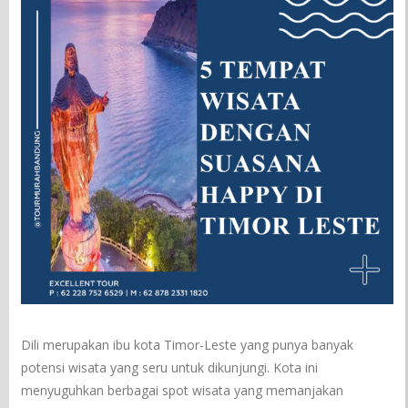
Dili merupakan ibu kota Timor-Leste yang punya banyak
potensi wisata yang seru untuk dikunjungi. Kota ini
menyuguhkan berbagai spot wisata yang memanjakan