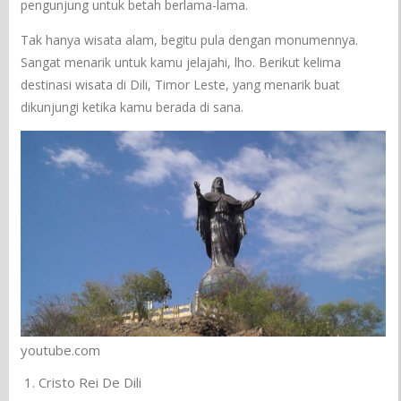
pengunjung untuk betah berlama-lama.
Tak hanya wisata alam, begitu pula dengan monumennya.
Sangat menarik untuk kamu jelajahi, lho. Berikut kelima
destinasi wisata di Dili, Timor Leste, yang menarik buat
dikunjungi ketika kamu berada di sana.
youtube.com
Cristo Rei De Dili