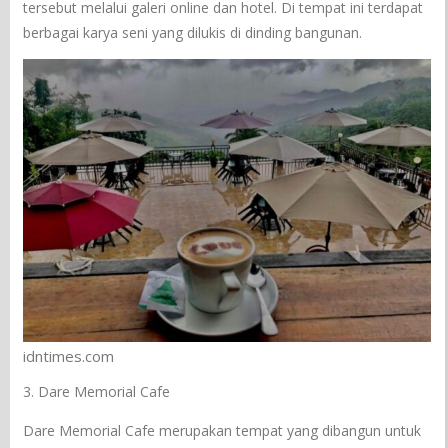
tersebut melalui galeri online dan hotel. Di tempat ini terdapat
berbagai karya seni yang dilukis di dinding bangunan.
idntimes.com
3. Dare Memorial Cafe
Dare Memorial Cafe merupakan tempat yang dibangun untuk