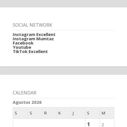
SOCIAL NETWORK
Instagram Excellent
Instagram Mumtaz
Facebook
Youtube
TikTok Excellent
CALENDAR
Agustus 2026
S
S
R
K
J
S
M
1
2