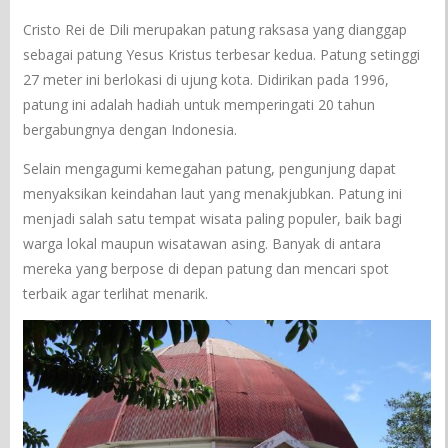
Cristo Rei de Dili merupakan patung raksasa yang dianggap
sebagai patung Yesus Kristus terbesar kedua. Patung setinggi
27 meter ini berlokasi di ujung kota. Didirikan pada 1996,
patung ini adalah hadiah untuk memperingati 20 tahun
bergabungnya dengan Indonesia.
Selain mengagumi kemegahan patung, pengunjung dapat
menyaksikan keindahan laut yang menakjubkan. Patung ini
menjadi salah satu tempat wisata paling populer, baik bagi
warga lokal maupun wisatawan asing. Banyak di antara
mereka yang berpose di depan patung dan mencari spot
terbaik agar terlihat menarik.