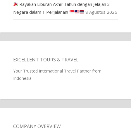
Rayakan Liburan Akhir Tahun dengan Jelajah 3
Negara dalam 1 Perjalanan!
8 Agustus 2026
EXCELLENT TOURS & TRAVEL
Your Trusted International Travel Partner from
Indonesia
COMPANY OVERVIEW