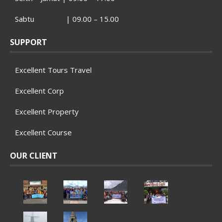
Sabtu | 09.00 – 15.00
SUPPORT
Excellent Tours Travel
Excellent Corp
Excellent Property
Excellent Course
OUR CLIENT