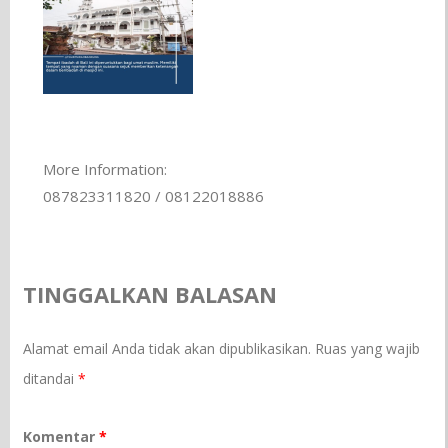
More Information:
087823311820 / 08122018886
TINGGALKAN BALASAN
Alamat email Anda tidak akan dipublikasikan.
Ruas yang wajib
ditandai
*
Komentar
*