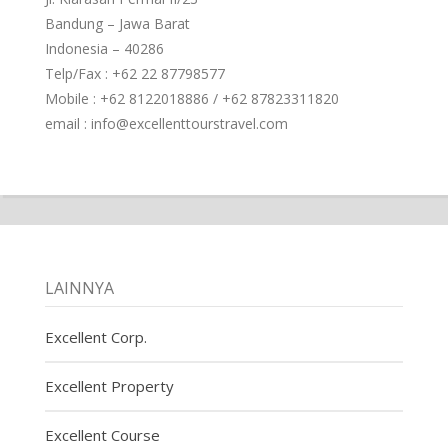
Bandung – Jawa Barat
Indonesia – 40286
Telp/Fax : +62 22 87798577
Mobile : +62 8122018886 / +62 87823311820
email : info@excellenttourstravel.com
LAINNYA
Excellent Corp.
Excellent Property
Excellent Course