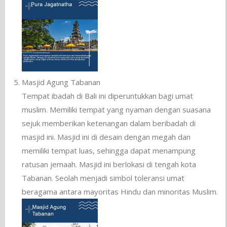
Masjid Agung Tabanan
Tempat ibadah di Bali ini diperuntukkan bagi umat
muslim. Memiliki tempat yang nyaman dengan suasana
sejuk memberikan ketenangan dalam beribadah di
masjid ini. Masjid ini di desain dengan megah dan
memiliki tempat luas, sehingga dapat menampung
ratusan jemaah. Masjid ini berlokasi di tengah kota
Tabanan. Seolah menjadi simbol toleransi umat
beragama antara mayoritas Hindu dan minoritas Muslim.