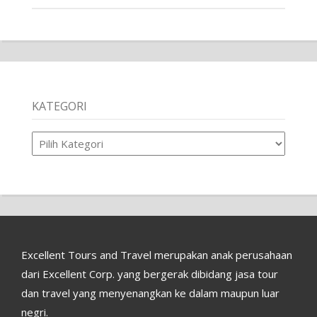
KATEGORI
Kategori
Excellent Tours and Travel merupakan anak perusahaan
dari Excellent Corp. yang bergerak dibidang jasa tour
dan travel yang menyenangkan ke dalam maupun luar
negri.