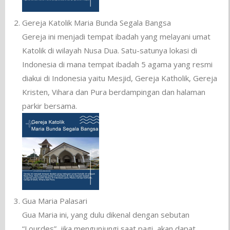
Gereja Katolik Maria Bunda Segala Bangsa
Gereja ini menjadi tempat ibadah yang melayani umat
Katolik di wilayah Nusa Dua. Satu-satunya lokasi di
Indonesia di mana tempat ibadah 5 agama yang resmi
diakui di Indonesia yaitu Mesjid, Gereja Katholik, Gereja
Kristen, Vihara dan Pura berdampingan dan halaman
parkir bersama.
Gua Maria Palasari
Gua Maria ini, yang dulu dikenal dengan sebutan
“Lourdes”, jika mengunjungi saat pagi, akan dapat