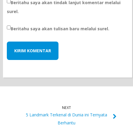
Beritahu saya akan tindak lanjut komentar melalui
surel.
Beritahu saya akan tulisan baru melalui surel.
NEXT
5 Landmark Terkenal di Dunia ini Ternyata
Berhantu