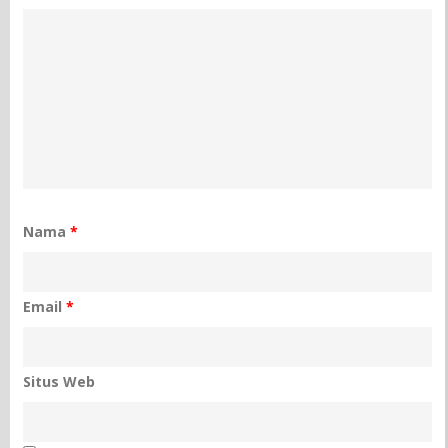
Nama
*
Email
*
Situs Web