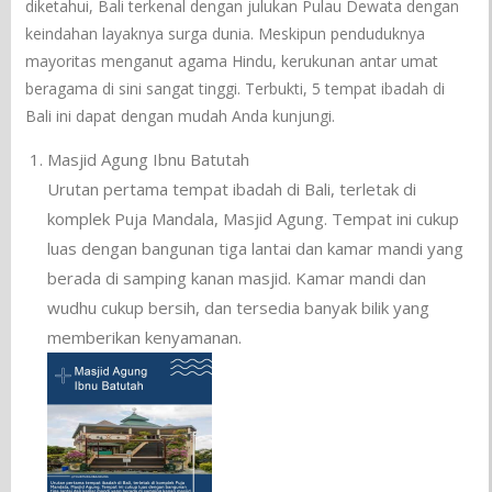
diketahui, Bali terkenal dengan julukan Pulau Dewata dengan
keindahan layaknya surga dunia. Meskipun penduduknya
mayoritas menganut agama Hindu, kerukunan antar umat
beragama di sini sangat tinggi. Terbukti, 5 tempat ibadah di
Bali ini dapat dengan mudah Anda kunjungi.
Masjid Agung Ibnu Batutah
Urutan pertama tempat ibadah di Bali, terletak di
komplek Puja Mandala, Masjid Agung. Tempat ini cukup
luas dengan bangunan tiga lantai dan kamar mandi yang
berada di samping kanan masjid. Kamar mandi dan
wudhu cukup bersih, dan tersedia banyak bilik yang
memberikan kenyamanan.