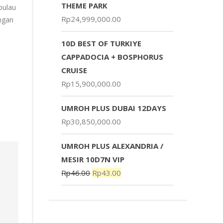
THEME PARK
pulau
Rp
24,999,000.00
ngan
10D BEST OF TURKIYE
CAPPADOCIA + BOSPHORUS
CRUISE
Rp
15,900,000.00
UMROH PLUS DUBAI 12DAYS
Rp
30,850,000.00
UMROH PLUS ALEXANDRIA /
MESIR 10D7N VIP
Rp
46.00
Rp
43.00