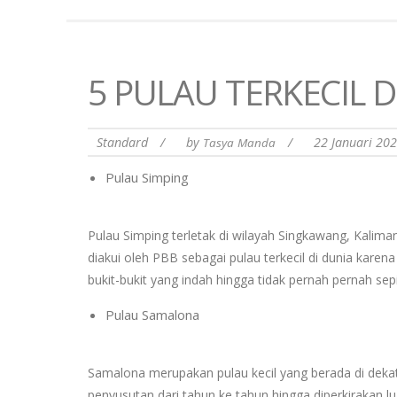
5 PULAU TERKECIL D
Standard
/
by
/
22 Januari 20
Tasya Manda
Pulau Simping
Pulau Simping terletak di wilayah Singkawang, Kalima
diakui oleh PBB sebagai pulau terkecil di dunia kar
bukit-bukit yang indah hingga tidak pernah pernah sep
Pulau Samalona
Samalona merupakan pulau kecil yang berada di dekat 
penyusutan dari tahun ke tahun hingga diperkirakan lu