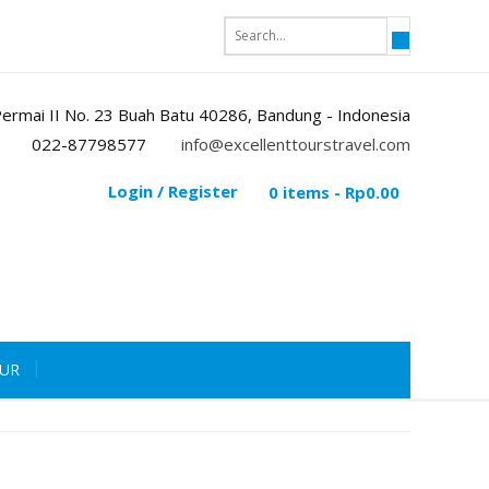
i Permai II No. 23 Buah Batu 40286, Bandung - Indonesia
022-87798577
info@excellenttourstravel.com
Login / Register
0 items -
Rp
0.00
OUR