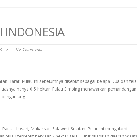
I INDONESIA
24
/
No Comments
ntan Barat. Pulau ini sebelumnya disebut sebagai Kelapa Dua dan tela
ena luasnya hanya 0,5 hektar. Pulau Simping menawarkan pemandangan
i pengunjung.
Pantai Losari, Makassar, Sulawesi Selatan. Pulau ini mengalami
as pulau tersebut berkisar 2 hektar saja. Turut dijadikan daerah wisa