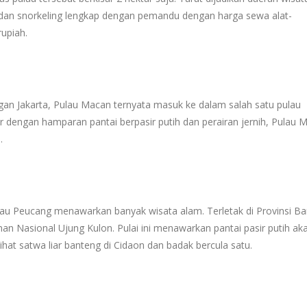
ng dan snorkeling lengkap dengan pemandu dengan harga sewa alat-
rupiah.
engan Jakarta, Pulau Macan ternyata masuk ke dalam salah satu pulau
ktar dengan hamparan pantai berpasir putih dan perairan jernih, Pulau 
e.
lau Peucang menawarkan banyak wisata alam. Terletak di Provinsi Ba
an Nasional Ujung Kulon. Pulai ini menawarkan pantai pasir putih ak
t satwa liar banteng di Cidaon dan badak bercula satu.