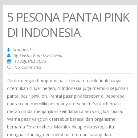
5 PESONA PANTAI PINK
DI INDONESIA
Standard
by
Keisha Putri Dwislavina
12 Agustus 2023
No Comments
Pantai dengan hamparan pasir berwarna pink tidak hanya
ditemukan di luar negeri, di Indonesia juga memiliki sejumlah
pantai pasir pink loh, Pantai pasir pink tersebar di beberapa
daerah dan memiliki pesonanya tersendiri. Pantai berpasir
merah muda menjanjikan keindahan alam yang luar biasa.
Warna pasir yang unik tersebut berasal dari organisme
bernama Foraminifera. Makhluk hidup mikroskopis itu
menghasilkan pigmen merah di terumbu karang dan