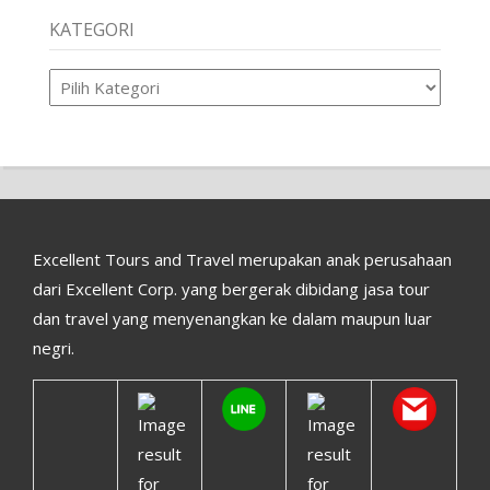
KATEGORI
Kategori
Excellent Tours and Travel merupakan anak perusahaan
dari Excellent Corp. yang bergerak dibidang jasa tour
dan travel yang menyenangkan ke dalam maupun luar
negri.