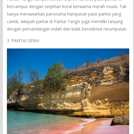
bercampur dengan serpihan koral berwarna merah muda. Tak
hanya menawarkan panorama hamparan pasir pantai yang
cantik, wilayah pantai di Pantai Tangsi juga memiliki tanjung
dengan pemandangan indah dan bukit berselimut rerumputan.
3. PANTAI SERAI