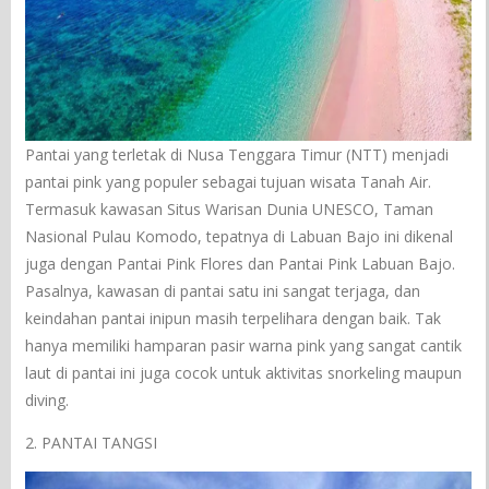
Pantai yang terletak di Nusa Tenggara Timur (NTT) menjadi
pantai pink yang populer sebagai tujuan wisata Tanah Air.
Termasuk kawasan Situs Warisan Dunia UNESCO, Taman
Nasional Pulau Komodo, tepatnya di Labuan Bajo ini dikenal
juga dengan Pantai Pink Flores dan Pantai Pink Labuan Bajo.
Pasalnya, kawasan di pantai satu ini sangat terjaga, dan
keindahan pantai inipun masih terpelihara dengan baik. Tak
hanya memiliki hamparan pasir warna pink yang sangat cantik
laut di pantai ini juga cocok untuk aktivitas snorkeling maupun
diving.
2. PANTAI TANGSI