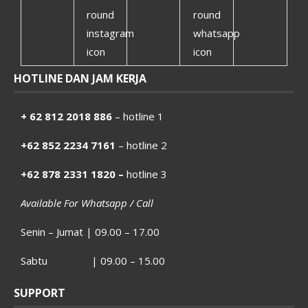
HOTLINE DAN JAM KERJA
+ 62 812 2018 886
– hotline 1
+62 852 2234 7161
– hotline 2
+62 878 2331 1820 –
hotline 3
Available For Whatsapp / Call
Senin – Jumat | 09.00 – 17.00
Sabtu | 09.00 – 15.00
SUPPORT