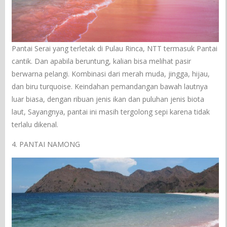
Pantai Serai yang terletak di Pulau Rinca, NTT termasuk Pantai
cantik. Dan apabila beruntung, kalian bisa melihat pasir
berwarna pelangi. Kombinasi dari merah muda, jingga, hijau,
dan biru turquoise. Keindahan pemandangan bawah lautnya
luar biasa, dengan ribuan jenis ikan dan puluhan jenis biota
laut, Sayangnya, pantai ini masih tergolong sepi karena tidak
terlalu dikenal.
4. PANTAI NAMONG