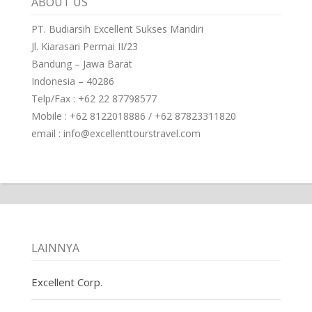
ABOUT US
PT. Budiarsih Excellent Sukses Mandiri
Jl. Kiarasari Permai II/23
Bandung – Jawa Barat
Indonesia – 40286
Telp/Fax : +62 22 87798577
Mobile : +62 8122018886 / +62 87823311820
email : info@excellenttourstravel.com
LAINNYA
Excellent Corp.