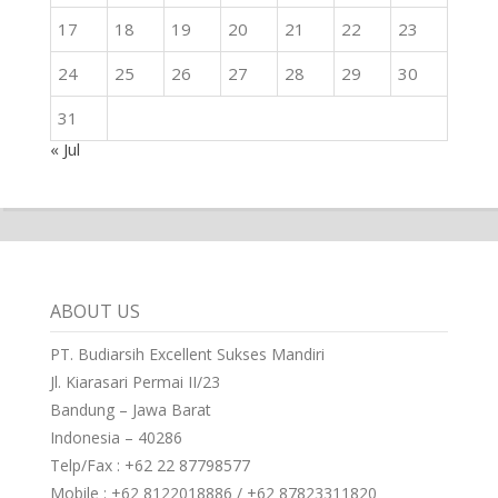
17
18
19
20
21
22
23
24
25
26
27
28
29
30
31
« Jul
ABOUT US
PT. Budiarsih Excellent Sukses Mandiri
Jl. Kiarasari Permai II/23
Bandung – Jawa Barat
Indonesia – 40286
Telp/Fax : +62 22 87798577
Mobile : +62 8122018886 / +62 87823311820