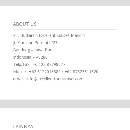
ABOUT US
PT. Budiarsih Excellent Sukses Mandiri
Jl. Kiarasari Permai II/23
Bandung – Jawa Barat
Indonesia – 40286
Telp/Fax : +62 22 87798577
Mobile : +62 8122018886 / +62 87823311820
email : info@excellenttourstravel.com
LAINNYA