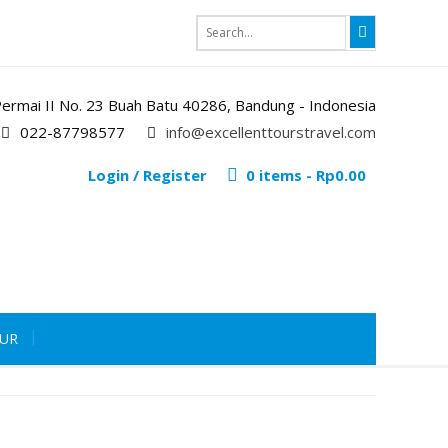
i Permai II No. 23 Buah Batu 40286, Bandung - Indonesia
022-87798577
info@excellenttourstravel.com
Login / Register
0 items -
Rp
0.00
OUR