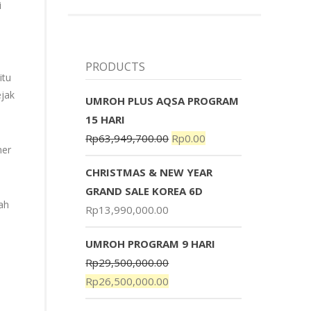
i
PRODUCTS
itu
ejak
UMROH PLUS AQSA PROGRAM
15 HARI
Rp
63,949,700.00
Rp
0.00
ner
CHRISTMAS & NEW YEAR
GRAND SALE KOREA 6D
ah
Rp
13,990,000.00
UMROH PROGRAM 9 HARI
Rp
29,500,000.00
Rp
26,500,000.00