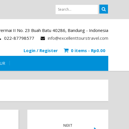
i Permai II No. 23 Buah Batu 40286, Bandung - Indonesia
022-87798577
info@excellenttourstravel.com
Login / Register
0 items -
Rp
0.00
OUR
NEXT