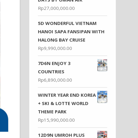
Rp
27,000,000.00
5D WONDERFUL VIETNAM
HANOI SAPA FANSIPAN WITH
HALONG BAY CRUISE
Rp
9,990,000.00
7D6N ENJOY 3
COUNTRIES
Rp
6,890,000.00
WINTER YEAR END KOREA
+ SKI & LOTTE WORLD
THEME PARK
Rp
15,990,000.00
12D9N UMROH PLUS