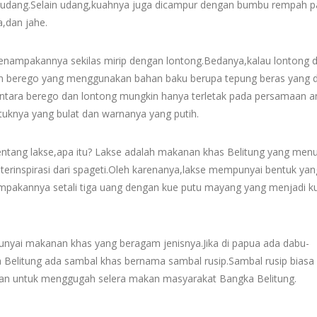
an udang.Selain udang,kuahnya juga dicampur dengan bumbu rempah 
,dan jahe.
 penampakannya sekilas mirip dengan lontong.Bedanya,kalau lontong d
ngan berego yang menggunakan bahan baku berupa tepung beras yang d
tara berego dan lontong mungkin hanya terletak pada persamaan a
uknya yang bulat dan warnanya yang putih.
entang lakse,apa itu? Lakse adalah makanan khas Belitung yang menu
 terinspirasi dari spageti.Oleh karenanya,lakse mempunyai bentuk yan
ampakannya setali tiga uang dengan kue putu mayang yang menjadi ku
unyai makanan khas yang beragam jenisnya.Jika di papua ada dabu-
Belitung ada sambal khas bernama sambal rusip.Sambal rusip biasa
uan untuk menggugah selera makan masyarakat Bangka Belitung.