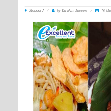
Standard
/
by
/
10 Ma
Excellent Support