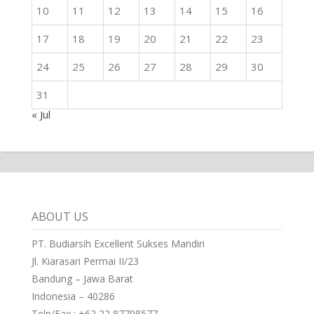
10
11
12
13
14
15
16
17
18
19
20
21
22
23
24
25
26
27
28
29
30
31
« Jul
ABOUT US
PT. Budiarsih Excellent Sukses Mandiri
Jl. Kiarasari Permai II/23
Bandung – Jawa Barat
Indonesia – 40286
Telp/Fax : +62 22 87798577