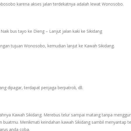
bosobo karena akses jalan terdekatnya adalah lewat Wonosobo.
k bus tayo ke Dieng – Lanjut jalan kaki ke Sikidang
gan tujuan Wonosobo, kemudian lanjut ke Kawah Sikidang.
ng dipagar, terdapat penjaga berpatroli, dll.
gahnya Kawah Sikidang. Merebus telur sampai matang tanpa menggu
n buatmu. Menikmati keindahan kawah Sikidang sambil menyantap te
arus anda coba.