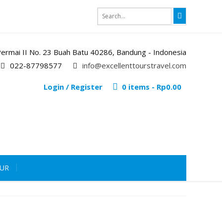
i Permai II No. 23 Buah Batu 40286, Bandung - Indonesia
022-87798577
info@excellenttourstravel.com
Login / Register
0 items -
Rp
0.00
OUR