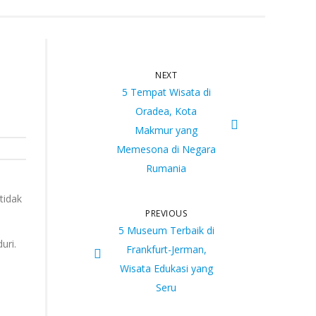
NEXT
5 Tempat Wisata di
Oradea, Kota
Makmur yang
Memesona di Negara
Rumania
tidak
PREVIOUS
5 Museum Terbaik di
uri.
Frankfurt-Jerman,
Wisata Edukasi yang
Seru