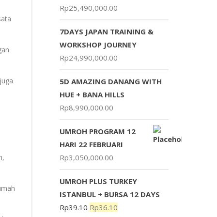
Rp
25,490,000.00
sata
7DAYS JAPAN TRAINING &
WORKSHOP JOURNEY
gan
Rp
24,990,000.00
 juga
5D AMAZING DANANG WITH
HUE + BANA HILLS
Rp
8,990,000.00
UMROH PROGRAM 12
HARI 22 FEBRUARI
n,
Rp
3,050,000.00
UMROH PLUS TURKEY
rumah
ISTANBUL + BURSA 12 DAYS
Rp
39.10
Rp
36.10