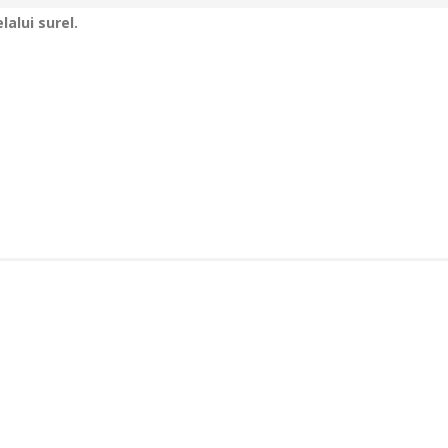
alui surel.