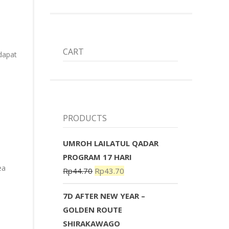
CART
dapat
PRODUCTS
UMROH LAILATUL QADAR
PROGRAM 17 HARI
ea
Rp
44.70
Rp
43.70
7D AFTER NEW YEAR –
GOLDEN ROUTE
SHIRAKAWAGO