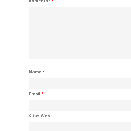
Komentar
*
Nama
*
Email
*
Situs Web