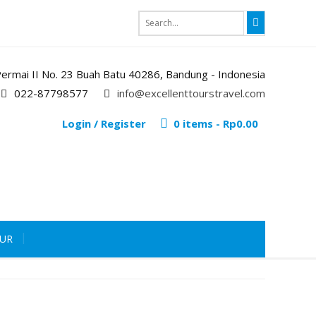
i Permai II No. 23 Buah Batu 40286, Bandung - Indonesia
022-87798577
info@excellenttourstravel.com
Login / Register
0 items -
Rp
0.00
OUR