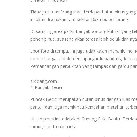
Tidak jauh dari Mangunan, terdapat hutan pinus yang 
ini akan dikenakan tarif sekitar Rp3 ribu per orang.
Di samping area parkir banyak warung kuliner yang 
pohon pinus, suasana akan terasa lebih sejuk dan ny
Spot foto di tempat ini juga tidak kalah menarik, lho
taman bunga. Untuk mencapai gardu pandang, kamu per
Pemandangan perbukitan yang tampak dari gardu pa
sikidang.com
4. Puncak Becici
Puncak Becici merupakan hutan pinus dengan luas m
pantai, dan juga menikmati keindahan matahari terbe
Hutan pinus ini terletak di Gunung Cilik, Bantul. Ter
jamur, dan taman cinta.