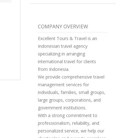
COMPANY OVERVIEW
Excellent Tours & Travel is an
Indonesian travel agency
specializing in arranging
international travel for clients
from Indonesia.
We provide comprehensive travel
management services for
individuals, families, small groups,
large groups, corporations, and
government institutions.
With a strong commitment to
professionalism, reliability, and
personalized service, we help our