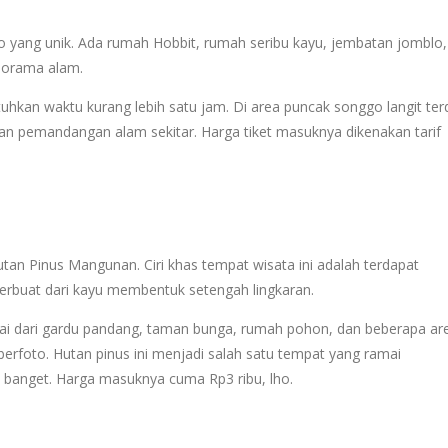
to yang unik. Ada rumah Hobbit, rumah seribu kayu, jembatan jomblo,
norama alam.
kan waktu kurang lebih satu jam. Di area puncak songgo langit ter
an pemandangan alam sekitar. Harga tiket masuknya dikenakan tarif
utan Pinus Mangunan. Ciri khas tempat wisata ini adalah terdapat
rbuat dari kayu membentuk setengah lingkaran.
lai dari gardu pandang, taman bunga, rumah pohon, dan beberapa ar
berfoto. Hutan pinus ini menjadi salah satu tempat yang ramai
banget. Harga masuknya cuma Rp3 ribu, lho.