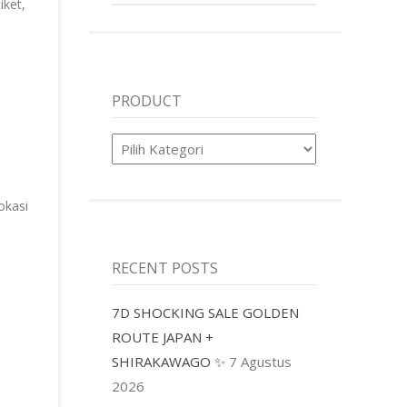
iket,
PRODUCT
Product
okasi
RECENT POSTS
7D SHOCKING SALE GOLDEN
ROUTE JAPAN +
SHIRAKAWAGO ✨
7 Agustus
2026