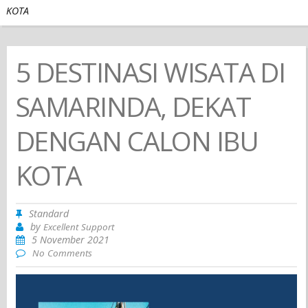
KOTA
5 DESTINASI WISATA DI
SAMARINDA, DEKAT
DENGAN CALON IBU
KOTA
Standard
by
Excellent Support
5 November 2021
No Comments