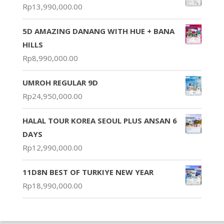
Rp
13,990,000.00
5D AMAZING DANANG WITH HUE + BANA
HILLS
Rp
8,990,000.00
UMROH REGULAR 9D
Rp
24,950,000.00
HALAL TOUR KOREA SEOUL PLUS ANSAN 6
DAYS
Rp
12,990,000.00
11D8N BEST OF TURKIYE NEW YEAR
Rp
18,990,000.00