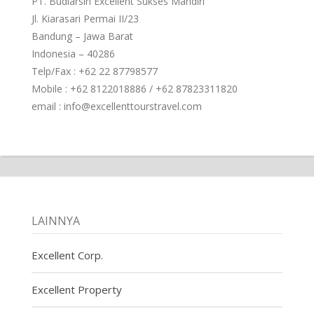
PT. Budiarsih Excellent Sukses Mandiri
Jl. Kiarasari Permai II/23
Bandung – Jawa Barat
Indonesia – 40286
Telp/Fax : +62 22 87798577
Mobile : +62 8122018886 / +62 87823311820
email : info@excellenttourstravel.com
LAINNYA
Excellent Corp.
Excellent Property