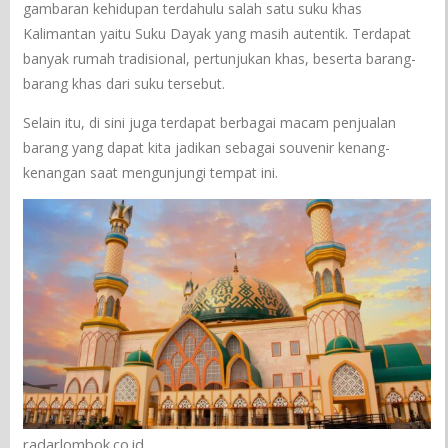
gambaran kehidupan terdahulu salah satu suku khas
Kalimantan yaitu Suku Dayak yang masih autentik. Terdapat
banyak rumah tradisional, pertunjukan khas, beserta barang-
barang khas dari suku tersebut.
Selain itu, di sini juga terdapat berbagai macam penjualan
barang yang dapat kita jadikan sebagai souvenir kenang-
kenangan saat mengunjungi tempat ini.
radarlombok.co.id