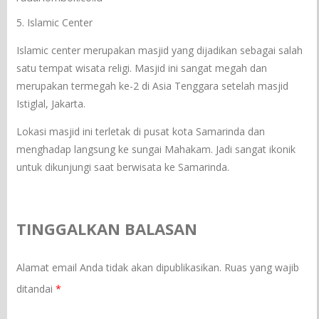
5. Islamic Center
Islamic center merupakan masjid yang dijadikan sebagai salah
satu tempat wisata religi. Masjid ini sangat megah dan
merupakan termegah ke-2 di Asia Tenggara setelah masjid
Istiglal, Jakarta.
Lokasi masjid ini terletak di pusat kota Samarinda dan
menghadap langsung ke sungai Mahakam. Jadi sangat ikonik
untuk dikunjungi saat berwisata ke Samarinda.
TINGGALKAN BALASAN
Alamat email Anda tidak akan dipublikasikan.
Ruas yang wajib
ditandai
*