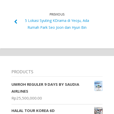
PREVIOUS
5 Lokasi Syuting KDrama di Yeoju, Ada
Rumah Park Seo Joon dan Hyun Bin
PRODUCTS
UMROH REGULER 9 DAYS BY SAUDIA
AIRLINES
Rp
25,500,000.00
HALAL TOUR KOREA 6D