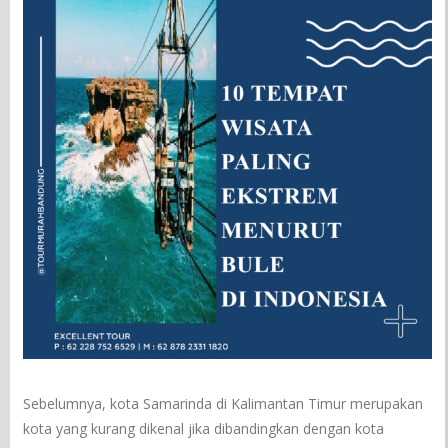
Sebelumnya, kota Samarinda di Kalimantan Timur merupakan
kota yang kurang dikenal jika dibandingkan dengan kota