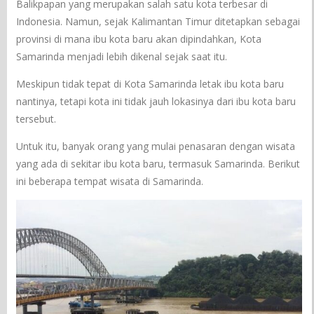
Balikpapan yang merupakan salah satu kota terbesar di
Indonesia. Namun, sejak Kalimantan Timur ditetapkan sebagai
provinsi di mana ibu kota baru akan dipindahkan, Kota
Samarinda menjadi lebih dikenal sejak saat itu.
Meskipun tidak tepat di Kota Samarinda letak ibu kota baru
nantinya, tetapi kota ini tidak jauh lokasinya dari ibu kota baru
tersebut.
Untuk itu, banyak orang yang mulai penasaran dengan wisata
yang ada di sekitar ibu kota baru, termasuk Samarinda. Berikut
ini beberapa tempat wisata di Samarinda.