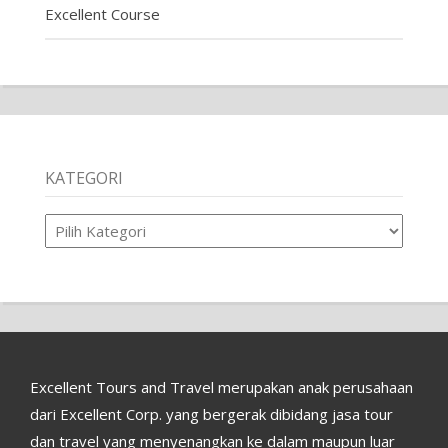
Excellent Course
KATEGORI
Kategori
Excellent Tours and Travel merupakan anak perusahaan
dari Excellent Corp. yang bergerak dibidang jasa tour
dan travel yang menyenangkan ke dalam maupun luar