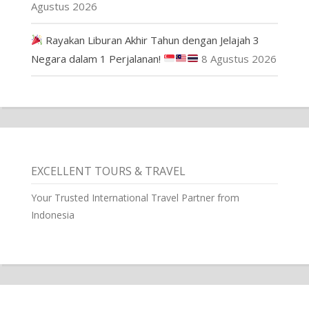
Agustus 2026
Rayakan Liburan Akhir Tahun dengan Jelajah 3
Negara dalam 1 Perjalanan!
8 Agustus 2026
EXCELLENT TOURS & TRAVEL
Your Trusted International Travel Partner from
Indonesia