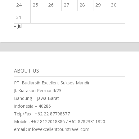
24
25
26
27
28
29
30
31
« Jul
ABOUT US
PT. Budiarsih Excellent Sukses Mandiri
Jl. Kiarasari Permai II/23
Bandung – Jawa Barat
Indonesia – 40286
Telp/Fax : +62 22 87798577
Mobile : +62 8122018886 / +62 87823311820
email : info@excellenttourstravel.com