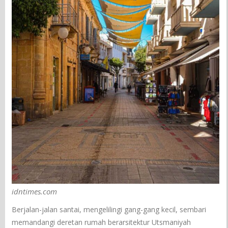
idntimes.com
Berjalan-jalan santai, mengelilingi gang-gang kecil, sembari
memandangi deretan rumah berarsitektur Utsmaniyah