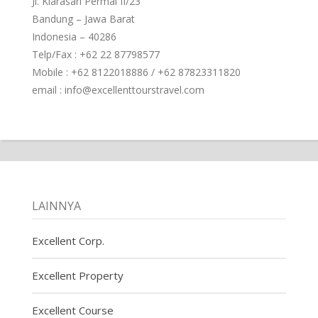
Jl. Kiarasari Permai II/23
Bandung – Jawa Barat
Indonesia – 40286
Telp/Fax : +62 22 87798577
Mobile : +62 8122018886 / +62 87823311820
email : info@excellenttourstravel.com
LAINNYA
Excellent Corp.
Excellent Property
Excellent Course