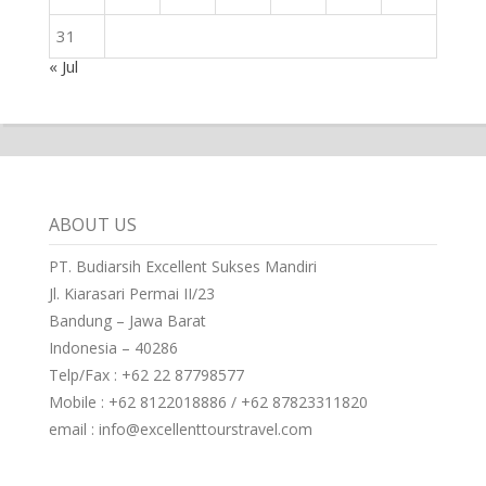
31
« Jul
ABOUT US
PT. Budiarsih Excellent Sukses Mandiri
Jl. Kiarasari Permai II/23
Bandung – Jawa Barat
Indonesia – 40286
Telp/Fax : +62 22 87798577
Mobile : +62 8122018886 / +62 87823311820
email : info@excellenttourstravel.com