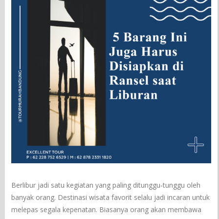
Berlibur jadi satu kegiatan yang paling ditunggu-tunggu oleh
banyak orang. Destinasi wisata favorit selalu jadi incaran untuk
melepas segala kepenatan. Biasanya orang akan membawa