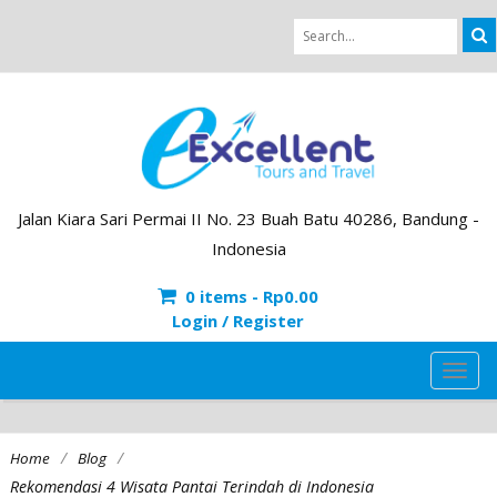
Jalan Kiara Sari Permai II No. 23 Buah Batu 40286, Bandung -
Indonesia
0 items -
Rp
0.00
Login / Register
TOG
NAVI
/
/
Home
Blog
Rekomendasi 4 Wisata Pantai Terindah di Indonesia