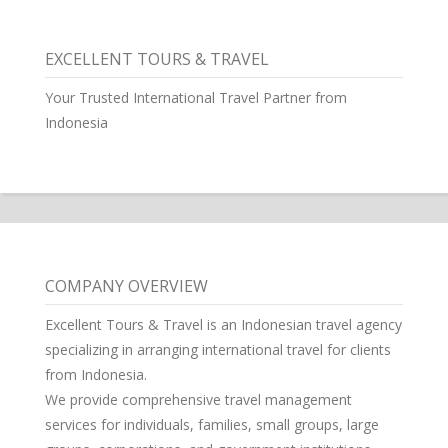
EXCELLENT TOURS & TRAVEL
Your Trusted International Travel Partner from
Indonesia
COMPANY OVERVIEW
Excellent Tours & Travel is an Indonesian travel agency
specializing in arranging international travel for clients
from Indonesia.
We provide comprehensive travel management
services for individuals, families, small groups, large