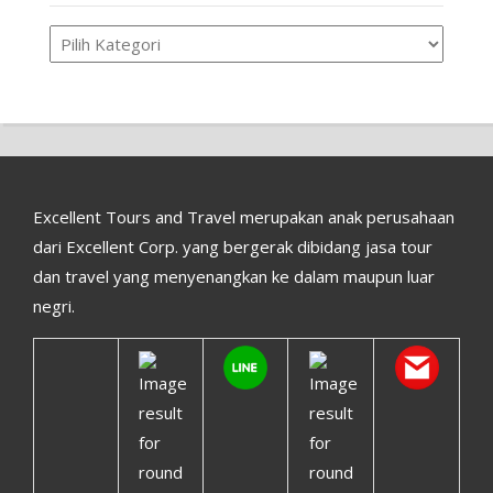
Kategori
Excellent Tours and Travel merupakan anak perusahaan
dari Excellent Corp. yang bergerak dibidang jasa tour
dan travel yang menyenangkan ke dalam maupun luar
negri.