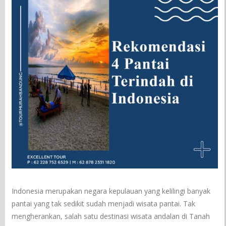
Indonesia merupakan negara kepulauan yang kelilingi banyak
pantai yang tak sedikit sudah menjadi wisata pantai. Tak
mengherankan, salah satu destinasi wisata andalan di Tanah