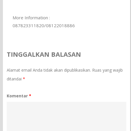
More Information :
087823311820/08122018886
TINGGALKAN BALASAN
Alamat email Anda tidak akan dipublikasikan.
Ruas yang wajib
ditandai
*
Komentar
*