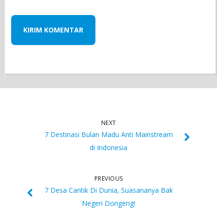
NEXT
7 Destinasi Bulan Madu Anti Mainstream
di Indonesia
PREVIOUS
7 Desa Cantik Di Dunia, Suasananya Bak
Negeri Dongeng!