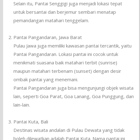
Selain itu, Pantai Senggigi juga menjadi lokasi tepat
untuk bersantai dan berjemur sembari menatap
pemandangan matahari tenggelam.
Pantai Pangandaran, Jawa Barat
Pulau Jawa juga memiliki kawasan pantai tercantik, yaitu
Pantai Pangandaran. Lokasi pantai ini cocok untuk
menikmati suasana baik matahari terbit (sunrise)
maupun matahari terbenam (sunset) dengan desir
ombak pantai yang menemani.
Pantai Pangandaran juga bisa mengunjungi objek wisata
lain, seperti Goa Parat, Goa Lanang, Goa Punggung, dan
lain-lain.
Pantai Kuta, Bali
Destinas wisata andalan di Pulau Dewata yang tidak
boleh dilewatkan adalah Pantai Kuta. Nama pantai ini