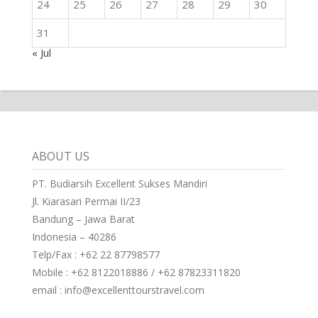
24
25
26
27
28
29
30
31
« Jul
ABOUT US
PT. Budiarsih Excellent Sukses Mandiri
Jl. Kiarasari Permai II/23
Bandung – Jawa Barat
Indonesia – 40286
Telp/Fax : +62 22 87798577
Mobile : +62 8122018886 / +62 87823311820
email : info@excellenttourstravel.com