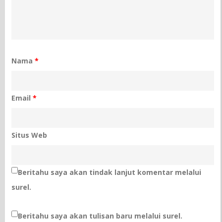
Nama
*
Email
*
Situs Web
Beritahu saya akan tindak lanjut komentar melalui
surel.
Beritahu saya akan tulisan baru melalui surel.