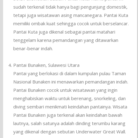
sudah terkenal tidak hanya bagi pengunjung domestik,
tetapi juga wisatawan asing mancanegara. Pantai Kuta
memiliki ombak kuat sehingga cocok untuk berselancar.
Pantai Kuta juga dikenal sebagai pantai matahari
tenggelam karena pemandangan yang ditawarkan
benar-benar indah.
Pantai Bunaken, Sulawesi Utara
Pantai yang berlokasi di dalam kumpulan pulau Taman
Nasional Bunaken ini menawarkan pemandangan indah.
Pantai Bunaken cocok untuk wisatawan yang ingin
menghabiskan waktu untuk berenang, snorkeling, dan
diving sembari menikmati keindahan pantainya. Wisata
Pantai Bunaken juga terkenal akan keindahan bawah
lautnya, salah satunya adalah dinding terumbu karang
yang dikenal dengan sebutan Underwater Great Wall.