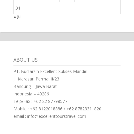
31
« Jul
ABOUT US
PT. Budiarsih Excellent Sukses Mandiri
Jl. Kiarasari Permai II/23
Bandung – Jawa Barat
Indonesia – 40286
Telp/Fax : +62 22 87798577
Mobile : +62 8122018886 / +62 87823311820
email : info@excellenttourstravel.com