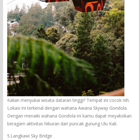
Kalian menyukai wisata dataran tinggi? Tempat ini cocok nih.
Lokasi ini terkenal dengan wahana Awana Skyway Gondola.
Dengan menaiki wahana Gondola ini kamu dapat meyaksikan
beragam aktivitas hiburan dari puncak gunung Ulu Kali.
5.Langkawi Sky Bridge