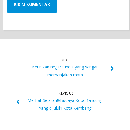
NEXT
Keunikan negara India yang sangat
memanjakan mata
PREVIOUS
Melihat Sejarah&Budaya Kota Bandung
Yang dijuluki Kota Kembang