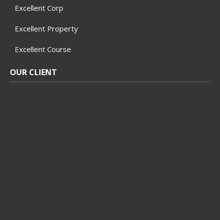
Excellent Corp
Excellent Property
Excellent Course
OUR CLIENT