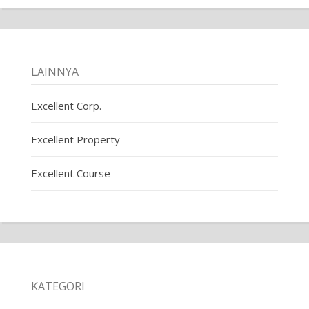
LAINNYA
Excellent Corp.
Excellent Property
Excellent Course
KATEGORI
Kategori