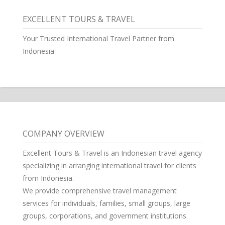
EXCELLENT TOURS & TRAVEL
Your Trusted International Travel Partner from
Indonesia
COMPANY OVERVIEW
Excellent Tours & Travel is an Indonesian travel agency
specializing in arranging international travel for clients
from Indonesia.
We provide comprehensive travel management
services for individuals, families, small groups, large
groups, corporations, and government institutions.