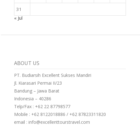
31
« Jul
ABOUT US
PT. Budiarsih Excellent Sukses Mandiri
Jl. Kiarasari Permai II/23
Bandung – Jawa Barat
Indonesia – 40286
Telp/Fax : +62 22 87798577
Mobile : +62 8122018886 / +62 87823311820
email : info@excellenttourstravel.com