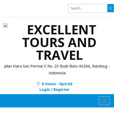
Jalan Kiara Sari Permai II No. 23 Buah Batu 40286, Bandung -
Indonesia
0 items -
Rp
0.00
Login / Register
TOG
NAVI