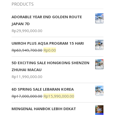
PRODUCTS
ADORABLE YEAR END GOLDEN ROUTE
JAPAN 7D
Rp
29,990,000.00
UMROH PLUS AQSA PROGRAM 15 HARI
Rp
63,949,700.00
Rp
0.00
5D EXCITING SALE HONGKONG SHENZEN
ZHUHAI MACAU
Rp
11,990,000.00
6D SPRING SALE LEBARAN KOREA
Rp
17,000,000.00
Rp
15,990,000.00
MENGENAL HANBOK LEBIH DEKAT