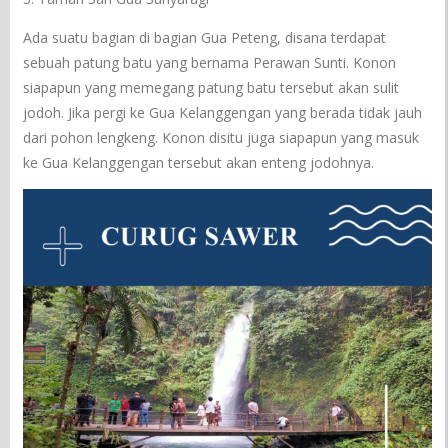
Ada suatu bagian di bagian Gua Peteng, disana terdapat
sebuah patung batu yang bernama Perawan Sunti. Konon
siapapun yang memegang patung batu tersebut akan sulit
jodoh. Jika pergi ke Gua Kelanggengan yang berada tidak jauh
dari pohon lengkeng. Konon disitu juga siapapun yang masuk
ke Gua Kelanggengan tersebut akan enteng jodohnya.