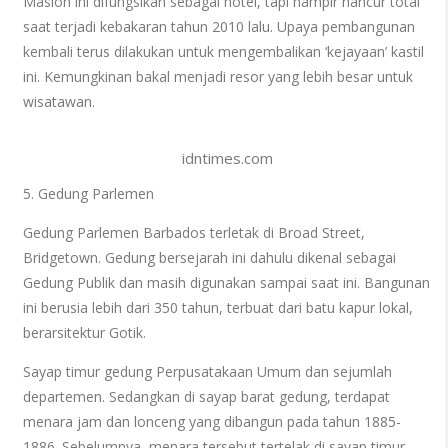
Masion ini difungsikan sebagai hotel, tapi hampir hancur total
saat terjadi kebakaran tahun 2010 lalu. Upaya pembangunan
kembali terus dilakukan untuk mengembalikan ‘kejayaan’ kastil
ini. Kemungkinan bakal menjadi resor yang lebih besar untuk
wisatawan.
idntimes.com
5. Gedung Parlemen
Gedung Parlemen Barbados terletak di Broad Street,
Bridgetown. Gedung bersejarah ini dahulu dikenal sebagai
Gedung Publik dan masih digunakan sampai saat ini. Bangunan
ini berusia lebih dari 350 tahun, terbuat dari batu kapur lokal,
berarsitektur Gotik.
Sayap timur gedung Perpusatakaan Umum dan sejumlah
departemen. Sedangkan di sayap barat gedung, terdapat
menara jam dan lonceng yang dibangun pada tahun 1885-
1886. Sebelumnya, menara tersebut tertelak di sayap timur