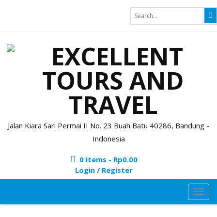
Jalan Kiara Sari Permai II No. 23 Buah Batu 40286, Bandung -
Indonesia
0 items -
Rp
0.00
Login / Register
TOG
NAVI