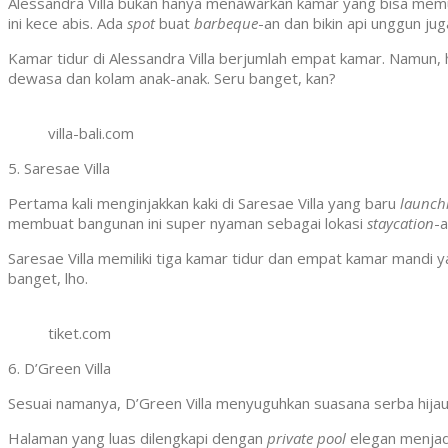
Alessandra Villa bukan hanya menawarkan kamar yang bisa memuat
ini kece abis. Ada
spot
buat
barbeque
-an dan bikin api unggun jug
Kamar tidur di Alessandra Villa berjumlah empat kamar. Namun,
dewasa dan kolam anak-anak. Seru banget, kan?
villa-bali.com
5. Saresae Villa
Pertama kali menginjakkan kaki di Saresae Villa yang baru
launch
membuat bangunan ini super nyaman sebagai lokasi
staycation
-a
Saresae Villa memiliki tiga kamar tidur dan empat kamar mandi
banget, lho.
tiket.com
6. D’Green Villa
Sesuai namanya, D’Green Villa menyuguhkan suasana serba hijau
Halaman yang luas dilengkapi dengan
private pool
elegan menjad