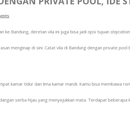
DENGAN PRIVATE POOL, IDE S
ents
n ke Bandung, deretan vila ini juga bisa jadi opsi tujuan
staycation
san menginap di sini. Catat vila di Bandung dengan private pool b
 empat kamar tidur dan lima kamar mandi. Kamu bisa membawa rom
ngan serba hijau yang menyejukkan mata. Terdapat beberapa kurs