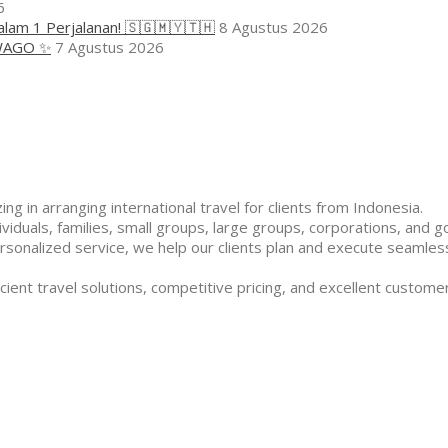
6
alam 1 Perjalanan! 🇸🇬🇲🇾🇹🇭
8 Agustus 2026
WAGO ✨
7 Agustus 2026
ng in arranging international travel for clients from Indonesia.
duals, families, small groups, large groups, corporations, and g
rsonalized service, we help our clients plan and execute seamless
cient travel solutions, competitive pricing, and excellent customer