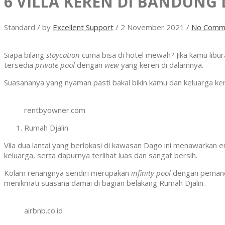
6 VILLA KEREN DI BANDUNG 
Standard
/
by
Excellent Support
/
2 November 2021
/
No Comm
Siapa bilang
staycation
cuma bisa di hotel mewah? Jika kamu libura
tersedia
private pool
dengan
view
yang keren di dalamnya.
Suasananya yang nyaman pasti bakal bikin kamu dan keluarga kera
rentbyowner.com
Rumah Djalin
Vila dua lantai yang berlokasi di kawasan Dago ini menawarkan
keluarga, serta dapurnya terlihat luas dan sangat bersih.
Kolam renangnya sendiri merupakan
infinity pool
dengan pemanda
menikmati suasana damai di bagian belakang Rumah Djalin.
airbnb.co.id