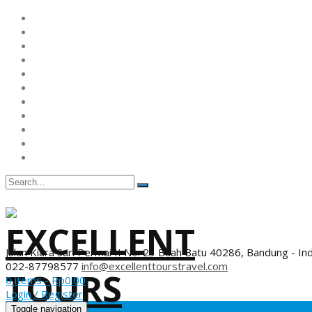
Jalan Kiara Sari Permai II No. 23 Buah Batu 40286, Bandung - In
022-87798577
info@excellenttourstravel.com
0 items -
Rp
0.00
Login / Register
Toggle navigation