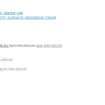
t, Mampir yuk!
TZ, SURGA DI INDONESIA TIMUR
ACAU
Rp
9,990,000.00
Rp
8,990,000.00
,000.00
Rp
39,990,000.00