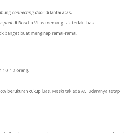
hubung
connecting door
di lantai atas.
te pool
di Boscha Villas memang tak terlalu luas.
cok banget buat menginap ramai-ramai.
n 10-12 orang.
pool
berukuran cukup luas. Meski tak ada AC, udaranya tetap