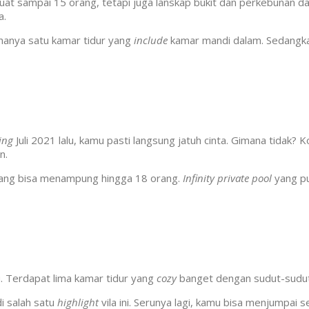
 sampai 15 orang, tetapi juga lanskap bukit dan perkebunan dari 
a.
 hanya satu kamar tidur yang
include
kamar mandi dalam. Sedangk
ing
Juli 2021 lalu, kamu pasti langsung jatuh cinta. Gimana tidak
n.
 yang bisa menampung hingga 18 orang.
Infinity private pool
yang pu
. Terdapat lima kamar tidur yang
cozy
banget dengan sudut-sudut 
i salah satu
highlight
vila ini. Serunya lagi, kamu bisa menjumpai s