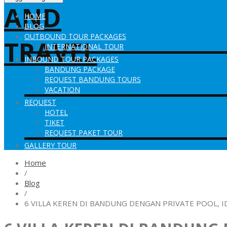
HOME
BLOG
OUTBOUND TOUR PACKAGES
INTERNATIONAL TOUR
INBOUND TOUR PACKAGES
BANDUNG PACKAGE
REQUEST BANDUNG TOURS
VACATION
REQUEST
HOTEL
TIKET
REQUEST PAKET TOUR
GALLERY TOUR
Home
/
Blog
/
6 VILLA KEREN DI BANDUNG DENGAN PRIVATE POOL, I