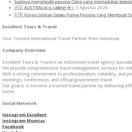
Saatnya menjelajahi pesona China yang memadukan keinda
🇦🇺 AUSTRALIA is calling! ✈️✨
5 Agustus 2026
🇰🇷 Korea Selatan Selalu Punya Pesona Yang Membuat Si
Excellent Tours & Travel
Your Trusted International Travel Partner from Indonesia
Company Overview
Excellent Tours & Travel is an Indonesian travel agency specializi
We provide comprehensive travel management services for indivi
With a strong commitment to professionalism, reliability, and pe
meetings, conferences, and official government travel.
Our goal is to become a trusted travel partner by delivering effi
home.
Social Network
Instagram Excellent
Instagram Mumtaz
Facebook