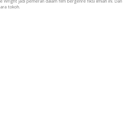
e Wright jadi pemeran dalam film bergenre fiksi ilmiah ini. Dan
ara tokoh.