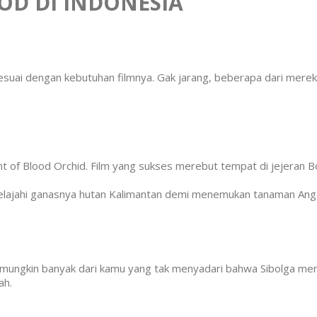
OD DI INDONESIA
esuai dengan kebutuhan filmnya. Gak jarang, beberapa dari mer
of Blood Orchid. Film yang sukses merebut tempat di jejeran Box
jelajahi ganasnya hutan Kalimantan demi menemukan tanaman An
ungkin banyak dari kamu yang tak menyadari bahwa Sibolga merupak
ah.