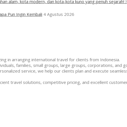
han alam, kota modern, dan kota-kota kuno yang penuh sejarah! 
apa Pun Ingin Kembali
4 Agustus 2026
ng in arranging international travel for clients from Indonesia.
duals, families, small groups, large groups, corporations, and g
rsonalized service, we help our clients plan and execute seamless
cient travel solutions, competitive pricing, and excellent customer