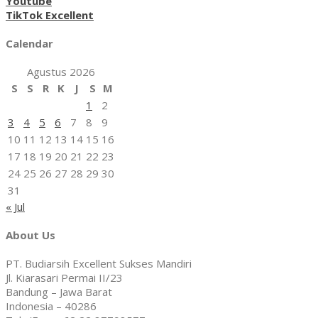
Youtube
TikTok Excellent
Calendar
Agustus 2026
S
S
R
K
J
S
M
1
2
3
4
5
6
7
8
9
10
11
12
13
14
15
16
17
18
19
20
21
22
23
24
25
26
27
28
29
30
31
« Jul
About Us
PT. Budiarsih Excellent Sukses Mandiri
Jl. Kiarasari Permai II/23
Bandung – Jawa Barat
Indonesia – 40286