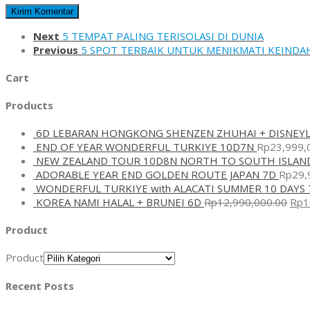
Next
5 TEMPAT PALING TERISOLASI DI DUNIA
Previous
5 SPOT TERBAIK UNTUK MENIKMATI KEIND
Cart
Products
6D LEBARAN HONGKONG SHENZEN ZHUHAI + DISNEY
END OF YEAR WONDERFUL TURKIYE 10D7N
Rp
23,999,
NEW ZEALAND TOUR 10D8N NORTH TO SOUTH ISLAN
ADORABLE YEAR END GOLDEN ROUTE JAPAN 7D
Rp
29,
WONDERFUL TURKIYE with ALACATI SUMMER 10 DAYS 
KOREA NAMI HALAL + BRUNEI 6D
Rp
12,990,000.00
Rp
1
Product
Product
Recent Posts