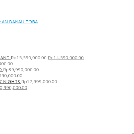
AHAN DANAU TOBA
LAND
Rp
15,590,000.00
Rp
14,590,000.00
000.00
D
Rp
39,990,000.00
990,000.00
7 NIGHTS
Rp
17,999,000.00
0,990,000.00