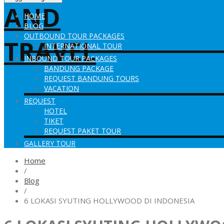
HOME
BLOG
OUTBOUND TOUR PACKAGES
INTERNATIONAL TOUR
INBOUND TOUR PACKAGES
BANDUNG PACKAGE
REQUEST BANDUNG TOURS
VACATION
REQUEST
HOTEL
TIKET
REQUEST PAKET TOUR
GALLERY TOUR
Home
/
Blog
/
6 LOKASI SYUTING HOLLYWOOD DI INDONESIA