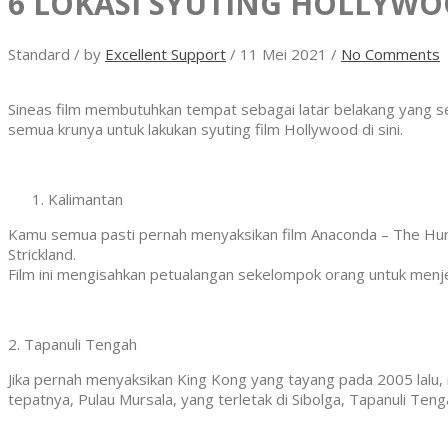
6 LOKASI SYUTING HOLLYWO
Standard
/
by
Excellent Support
/
11 Mei 2021
/
No Comments
Sineas film membutuhkan tempat sebagai latar belakang yang s
semua krunya untuk lakukan syuting film Hollywood di sini.
Kalimantan
Kamu semua pasti pernah menyaksikan film Anaconda – The Hunt 
Strickland.
Film ini mengisahkan petualangan sekelompok orang untuk men
2. Tapanuli Tengah
Jika pernah menyaksikan King Kong yang tayang pada 2005 lalu, m
tepatnya, Pulau Mursala, yang terletak di Sibolga, Tapanuli Teng