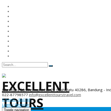
Jalan Kiara Sari Permai II No. 23 Buah Batu 40286, Bandung - In
022-87798577
info@excellenttourstravel.com
0 items -
Rp
0.00
Login / Register
Toggle navigation