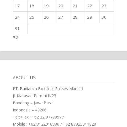
17
18
19
20
21
22
23
24
25
26
27
28
29
30
31
« Jul
ABOUT US
PT. Budiarsih Excellent Sukses Mandiri
Jl. Kiarasari Permai II/23
Bandung – Jawa Barat
Indonesia – 40286
Telp/Fax : +62 22 87798577
Mobile : +62 8122018886 / +62 87823311820