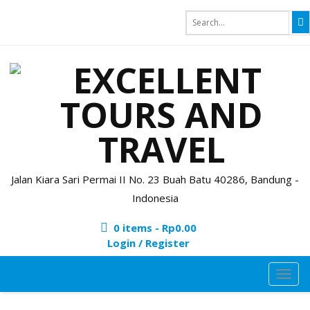
Jalan Kiara Sari Permai II No. 23 Buah Batu 40286, Bandung -
Indonesia
0 items -
Rp
0.00
Login / Register
TOG
NAVI