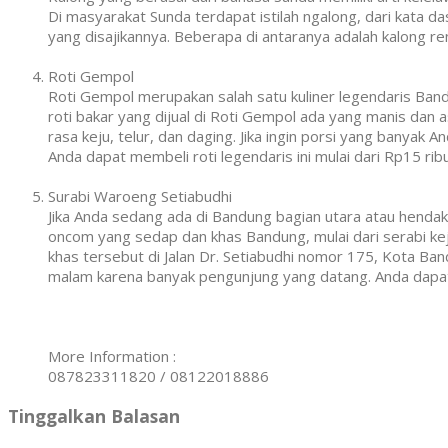
Di masyarakat Sunda terdapat istilah ngalong, dari kata da
yang disajikannya. Beberapa di antaranya adalah kalong r
Roti Gempol
Roti Gempol merupakan salah satu kuliner legendaris Ban
roti bakar yang dijual di Roti Gempol ada yang manis dan as
rasa keju, telur, dan daging. Jika ingin porsi yang banya
Anda dapat membeli roti legendaris ini mulai dari Rp15 rib
Surabi Waroeng Setiabudhi
Jika Anda sedang ada di Bandung bagian utara atau hendak
oncom yang sedap dan khas Bandung, mulai dari serabi kej
khas tersebut di Jalan Dr. Setiabudhi nomor 175, Kota Ban
malam karena banyak pengunjung yang datang. Anda dapat m
More Information :
087823311820 / 08122018886
Tinggalkan Balasan