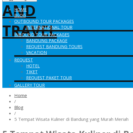
HOME
BLOG
OUTBOUND TOUR PACKAGES
INTERNATIONAL TOUR
INBOUND TOUR PACKAGES
BANDUNG PACKAGE
REQUEST BANDUNG TOURS
VACATION
REQUEST
HOTEL
TIKET
REQUEST PAKET TOUR
GALLERY TOUR
Home
/
Blog
/
5 Tempat Wisata Kuliner di Bandung yang Murah Meriah