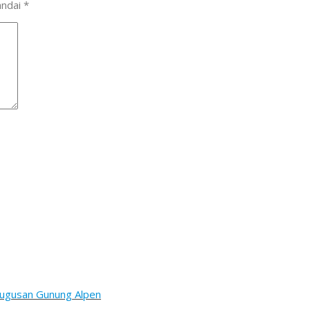
andai
*
Gugusan Gunung Alpen