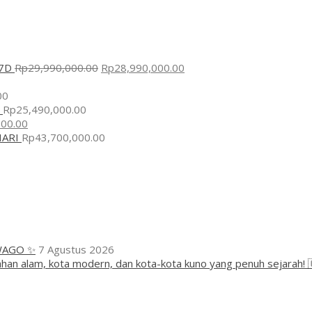
7D
Rp
29,990,000.00
Rp
28,990,000.00
00
Rp
25,490,000.00
000.00
ARI
Rp
43,700,000.00
WAGO ✨
7 Agustus 2026
han alam, kota modern, dan kota-kota kuno yang penuh sejarah! 