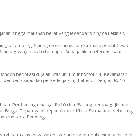
janan hingga makanan berat yang legendaris hingga kekinian.
 hingga Lembang. Seiring menurunnya angka kasus positif Covid-
 Bandung yang murah dan dapat Anda jadikan referensi saat
Bondon berlokasi di Jalan Stasiun Timur nomor 14, Kecamatan
epuk, dendeng sapi, dan perkedel jagung bahenol. Dengan Rp10
buah. Per bacang dihargai Rp10 ribu. Bacang berupa gajih atau
san Braga. Tepatnya di depan Apotek Kimia Farma atau seberang
lun-alun Kota Bandung.
alah satu alasannya karena kedai tersebut buka hingga dini hari.