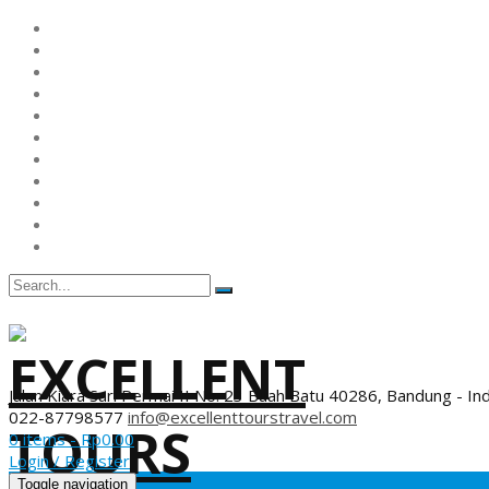
Jalan Kiara Sari Permai II No. 23 Buah Batu 40286, Bandung - In
022-87798577
info@excellenttourstravel.com
0 items -
Rp
0.00
Login / Register
Toggle navigation