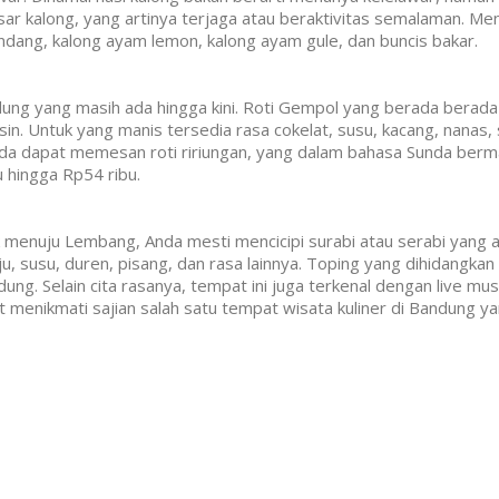
sar kalong, yang artinya terjaga atau beraktivitas semalaman. Men
endang, kalong ayam lemon, kalong ayam gule, dan buncis bakar.
dung yang masih ada hingga kini. Roti Gempol yang berada berad
in. Untuk yang manis tersedia rasa cokelat, susu, kacang, nanas, s
k Anda dapat memesan roti ririungan, yang dalam bahasa Sunda berm
u hingga Rp54 ribu.
 menuju Lembang, Anda mesti mencicipi surabi atau serabi yang ad
u, susu, duren, pisang, dan rasa lainnya. Toping yang dihidangka
dung. Selain cita rasanya, tempat ini juga terkenal dengan live m
enikmati sajian salah satu tempat wisata kuliner di Bandung ya