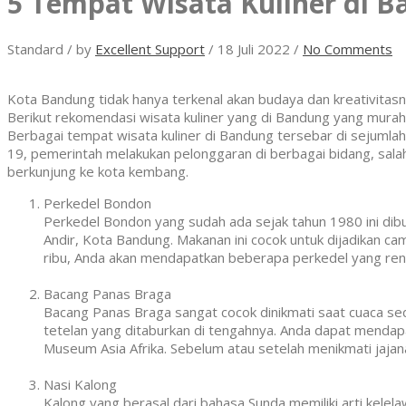
5 Tempat Wisata Kuliner di 
Standard
/
by
Excellent Support
/
18 Juli 2022
/
No Comments
Kota Bandung tidak hanya terkenal akan budaya dan kreativitasn
Berikut rekomendasi wisata kuliner yang di Bandung yang murah
Berbagai tempat wisata kuliner di Bandung tersebar di sejumlah
19, pemerintah melakukan pelonggaran di berbagai bidang, salah
berkunjung ke kota kembang.
Perkedel Bondon
Perkedel Bondon yang sudah ada sejak tahun 1980 ini dib
Andir, Kota Bandung. Makanan ini cocok untuk dijadikan ca
ribu, Anda akan mendapatkan beberapa perkedel yang renya
Bacang Panas Braga
Bacang Panas Braga sangat cocok dinikmati saat cuaca sed
tetelan yang ditaburkan di tengahnya. Anda dapat mendap
Museum Asia Afrika. Sebelum atau setelah menikmati jajana
Nasi Kalong
Kalong yang berasal dari bahasa Sunda memiliki arti kelela