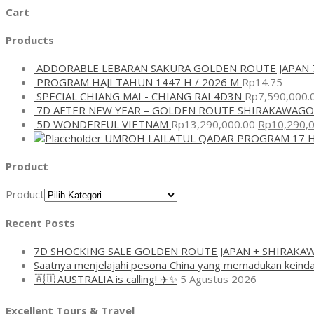
Cart
Products
ADDORABLE LEBARAN SAKURA GOLDEN ROUTE JAPAN 
PROGRAM HAJI TAHUN 1447 H / 2026 M
Rp
14.75
SPECIAL CHIANG MAI - CHIANG RAI 4D3N
Rp
7,590,000.
7D AFTER NEW YEAR – GOLDEN ROUTE SHIRAKAWAGO
5D WONDERFUL VIETNAM
Rp
13,290,000.00
Rp
10,290,
UMROH LAILATUL QADAR PROGRAM 17 H
Product
Product
Recent Posts
7D SHOCKING SALE GOLDEN ROUTE JAPAN + SHIRAKA
Saatnya menjelajahi pesona China yang memadukan keinda
🇦🇺 AUSTRALIA is calling! ✈️✨
5 Agustus 2026
Excellent Tours & Travel