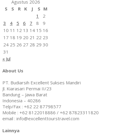
Agustus 2026
S
S
R
K
J
S
M
1
2
3
4
5
6
7
8
9
10
11
12
13
14
15
16
17
18
19
20
21
22
23
24
25
26
27
28
29
30
31
« Jul
About Us
PT. Budiarsih Excellent Sukses Mandiri
Jl. Kiarasari Permai II/23
Bandung – Jawa Barat
Indonesia – 40286
Telp/Fax : +62 22 87798577
Mobile : +62 8122018886 / +62 87823311820
email : info@excellenttourstravel.com
Lainnya