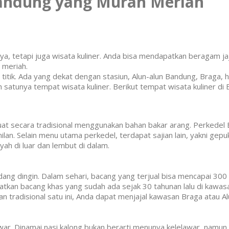
Bandung yang Murah Meriah
ya, tetapi juga wisata kuliner. Anda bisa mendapatkan beragam ja
 meriah.
 titik. Ada yang dekat dengan stasiun, Alun-alun Bandung, Braga,
 satunya tempat wisata kuliner. Berikut tempat wisata kuliner di
uat secara tradisional menggunakan bahan bakar arang. Perkedel 
milan. Selain menu utama perkedel, terdapat sajian lain, yakni g
h di luar dan lembut di dalam.
ang dingin. Dalam sehari, bacang yang terjual bisa mencapai 300 
atkan bacang khas yang sudah ada sejak 30 tahunan lalu di kawa
n tradisional satu ini, Anda dapat menjajal kawasan Braga atau A
war. Dinamai nasi kalong bukan berarti menunya kelelawar, namun s