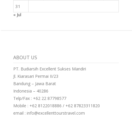
31
« Jul
ABOUT US
PT. Budiarsih Excellent Sukses Mandiri
Jl. Kiarasari Permai II/23
Bandung – Jawa Barat
Indonesia – 40286
Telp/Fax : +62 22 87798577
Mobile : +62 8122018886 / +62 87823311820
email : info@excellenttourstravel.com