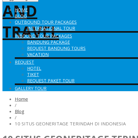
HOME
BLOG
OUTBOUND TOUR PACKAGES
INTERNATIONAL TOUR
INBOUND TOUR PACKAGES
BANDUNG PACKAGE
REQUEST BANDUNG TOURS
VACATION
REQUEST
HOTEL
TIKET
REQUEST PAKET TOUR
GALLERY TOUR
Home
/
Blog
/
10 SITUS GEONERITAGE TERINDAH DI INDONESIA