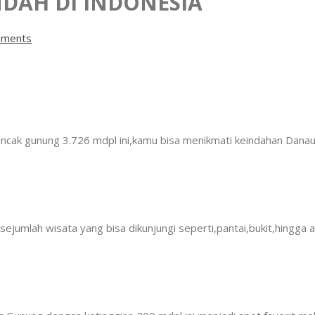
NDAH DI INDONESIA
ments
puncak gunung 3.726 mdpl ini,kamu bisa menikmati keindahan Dana
ejumlah wisata yang bisa dikunjungi seperti,pantai,bukit,hingga a