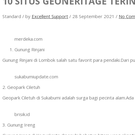
10 SITUS GEONERITAGE TERI
Standard
/
by
Excellent Support
/
28 September 2021
/
No Com
merdeka.com
Gunung Rinjani
Gunung Rinjani di Lombok salah satu favorit para pendaki.Dari 
sukabumiupdate.com
2. Geopark Ciletuh
Geopark Ciletuh di Sukabumi adalah surga bagi pecinta alam.Ada s
brisik.id
3. Gunung Ireng