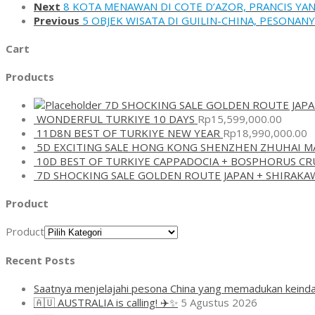
Next
8 KOTA MENAWAN DI COTE D’AZOR, PRANCIS Y
Previous
5 OBJEK WISATA DI GUILIN-CHINA, PESONANY
Cart
Products
7D SHOCKING SALE GOLDEN ROUTE JAP
WONDERFUL TURKIYE 10 DAYS
Rp
15,599,000.00
11D8N BEST OF TURKIYE NEW YEAR
Rp
18,990,000.00
5D EXCITING SALE HONG KONG SHENZHEN ZHUHAI M
10D BEST OF TURKIYE CAPPADOCIA + BOSPHORUS CR
7D SHOCKING SALE GOLDEN ROUTE JAPAN + SHIRAK
Product
Product
Recent Posts
Saatnya menjelajahi pesona China yang memadukan keinda
🇦🇺 AUSTRALIA is calling! ✈️✨
5 Agustus 2026