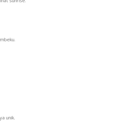
hat sunrise.
embeku.
a unik.