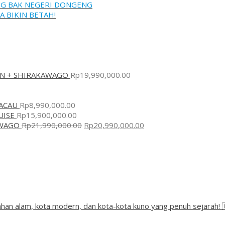
ANG BAK NEGERI DONGENG
A BIKIN BETAH!
AN + SHIRAKAWAGO
Rp
19,990,000.00
ACAU
Rp
8,990,000.00
UISE
Rp
15,900,000.00
AWAGO
Rp
21,990,000.00
Rp
20,990,000.00
han alam, kota modern, dan kota-kota kuno yang penuh sejarah! 