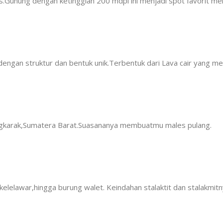
.Gunung dengan ketinggian 200 mdpl ini menjadi spot favorit meli
ngan struktur dan bentuk unik.Terbentuk dari Lava cair yang m
Singkarak,Sumatera Barat.Suasananya membuatmu males pulang.
elelawar,hingga burung walet. Keindahan stalaktit dan stalakmitny