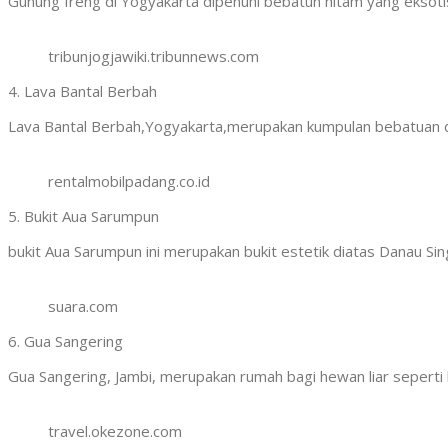
Gunung Ireng di Yogyakarta dipenuhi bebatun hitam yang eksotis
tribunjogjawiki.tribunnews.com
4. Lava Bantal Berbah
Lava Bantal Berbah,Yogyakarta,merupakan kumpulan bebatuan de
rentalmobilpadang.co.id
5. Bukit Aua Sarumpun
bukit Aua Sarumpun ini merupakan bukit estetik diatas Danau 
suara.com
6. Gua Sangering
Gua Sangering, Jambi, merupakan rumah bagi hewan liar seperti k
travel.okezone.com