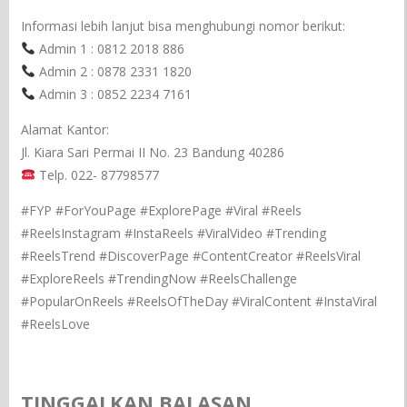
Informasi lebih lanjut bisa menghubungi nomor berikut:
Admin 1 : 0812 2018 886
Admin 2 : 0878 2331 1820
Admin 3 : 0852 2234 7161
Alamat Kantor:
Jl. Kiara Sari Permai II No. 23 Bandung 40286
Telp. 022- 87798577
#FYP #ForYouPage #ExplorePage #Viral #Reels
#ReelsInstagram #InstaReels #ViralVideo #Trending
#ReelsTrend #DiscoverPage #ContentCreator #ReelsViral
#ExploreReels #TrendingNow #ReelsChallenge
#PopularOnReels #ReelsOfTheDay #ViralContent #InstaViral
#ReelsLove
TINGGALKAN BALASAN